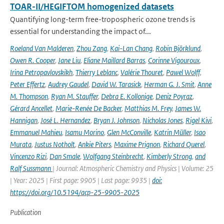
TOAR-II/HEGIFTOM homogenized datasets
Quantifying long-term free-tropospheric ozone trends is
essential for understanding the impact of...
Roeland Van Malderen
,
Zhou Zang
,
Kai-Lan Chang
,
Robin Björklund
,
Owen R. Cooper
,
Jane Liu
,
Eliane Maillard Barras
,
Corinne Vigouroux
,
Irina Petropavlovskikh
,
Thierry Leblanc
,
Valérie Thouret
,
Pawel Wolff
,
Peter Effertz
,
Audrey Gaudel
,
David W. Tarasick
,
Herman G. J. Smit
,
Anne
M. Thompson
,
Ryan M. Stauffer
,
Debra E. Kollonige
,
Deniz Poyraz
,
Gérard Ancellet
,
Marie-Renée De Backer
,
Matthias M. Frey
,
James W.
Hannigan
,
José L. Hernandez
,
Bryan J. Johnson
,
Nicholas Jones
,
Rigel Kivi
,
Emmanuel Mahieu
,
Isamu Morino
,
Glen McConville
,
Katrin Müller
,
Isao
Murata
,
Justus Notholt
,
Ankie Piters
,
Maxime Prignon
,
Richard Querel
,
Vincenzo Rizi
,
Dan Smale
,
Wolfgang Steinbrecht
,
Kimberly Strong
,
and
Ralf Sussmann
| Journal: Atmospheric Chemistry and Physics | Volume: 25
| Year: 2025 | First page: 9905 | Last page: 9935 |
doi:
https://doi.org/10.5194/acp-25-9905-2025
Publication