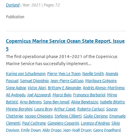
Dorland
| Year: 2021 | Pages: 72
Publication
Copernicus Marine Service Ocean State Report, Issue
5
The first operational phase 2014–2021 of the Copernicus
Marine Service has successfully implement...
Karina von Schuckmann
,
Pierre-Yves Le Traon
,
Neville Smith
,
Ananda
Pascual
,
Samuel Djavidnia
,
Jean-Pierre Gattuso
,
Marilaure Grégoire
,
Signe Aaboe
,
Victor Alari
,
Brittany E Alexander
,
Andrés Alonso-Martirena
,
Ali Aydogdu
,
Joel Azzopardi
,
Marco Bajo
,
Francesco Barbariol
,
Mirna
Batistić
,
Arno Behrens
,
Sana Ben Ismail
,
Alvise Benetazzo
,
Isabella Bitetto
,
Mireno Borghini
,
Laura Bray
,
Arthur Capet
,
Roberto Carlucci
,
Sourav
Chatterjee
,
Jacopo Chiggiato
,
Stefania Ciliberti
,
Giulia Cipriano
,
Emanuela
Clementi
,
Paul Cochrane
,
Gianpiero Cossarini
,
Lorenzo d'Andrea
,
Silvio
Davison
,
Emily Down
,
Aldo Drago
,
Jean-Noël Druon
,
Georg Engelhard
,