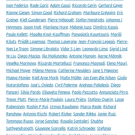
Ivan Federico
,
Rade Garić
,
Adam Gauci
,
Riccardo Gerin
,
Gerhard Geyer
,
Rianne Giesen
,
Simon Good
,
Richard Graham
,
Marilaure Grégoire
,
Eric
Greiner
,
Kjell Gundersen
,
Pierre Hélaouët
,
Stefan Hendricks
,
Johanna J
Heymans
,
Jason Holt
,
Marijana Hure
,
Mélanie Juza
,
Dimitris Kassis
,
Paula Kellett
,
Maaike Knol-Kauffman
,
Panagiotis Kountouris
,
Marilii
Kõuts
,
Priidik Lagemaa
,
Thomas Lavergne
,
Jean-François Legeais
,
Pierre-
Yves Le Traon
,
Simone Libralato
,
Vidar S Lien
,
Leonardo Lima
,
Sigrid Lind
,
Ye Liu
,
Diego Macías
,
Ilja Maljutenko
,
Antoine Mangin
,
Aarne Männik
,
Veselka Marinova
,
Riccardo Martellucci
,
Francesco Masnadi
,
Elena Mauri
,
Michael Mayer
,
Milena Menna
,
Catherine Meulders
,
Jane S Møgster
,
Maeva Monier
,
Kjell Arne Mork
,
Malte Müller
,
Jan Even Øie Nilsen
,
Giulio
Notarstefano
,
José L Oviedo
,
Cyril Palerme
,
Andreas Palialexis
,
Diego
Panzeri
,
Silvia Pardo
,
Elisaveta Peneva
,
Paolo Pezzutto
,
Annunziata Pirro
,
Trevor Platt
,
Pierre-Marie Poulain
,
Laura Prieto
,
Stefano Querin
,
Lasse
Rabenstein
,
Roshin P Raj
,
Urmas Raudsepp
,
Marco Reale
,
Richard
Renshaw
,
Antonio Ricchi
,
Robert Ricker
,
Sander Rikka
,
Javier Ruiz
,
Tommaso Russo
,
Jorge Sanchez
,
Rosalia Santoleri
,
Shubha
Sathyendranath
,
Giuseppe Scarcella
,
Katrin Schroeder
,
Stefania