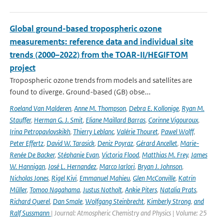
Global ground-based tropospheric ozone
measurements: reference data and individual site
trends (2000–2022) from the TOAR-II/HEGIFTOM
project
Tropospheric ozone trends from models and satellites are
found to diverge. Ground-based (GB) obse...
Roeland Van Malderen
,
Anne M. Thompson
,
Debra E. Kollonige
,
Ryan M.
Stauffer
,
Herman G. J. Smit
,
Eliane Maillard Barras
,
Corinne Vigouroux
,
Irina Petropavlovskikh
,
Thierry Leblanc
,
Valérie Thouret
,
Pawel Wolff
,
Peter Effertz
,
David W. Tarasick
,
Deniz Poyraz
,
Gérard Ancellet
,
Marie-
Renée De Backer
,
Stéphanie Evan
,
Victoria Flood
,
Matthias M. Frey
,
James
W. Hannigan
,
José L. Hernandez
,
Marco Iarlori
,
Bryan J. Johnson
,
Nicholas Jones
,
Rigel Kivi
,
Emmanuel Mahieu
,
Glen McConville
,
Katrin
Müller
,
Tomoo Nagahama
,
Justus Notholt
,
Ankie Piters
,
Natalia Prats
,
Richard Querel
,
Dan Smale
,
Wolfgang Steinbrecht
,
Kimberly Strong
,
and
Ralf Sussmann
| Journal: Atmospheric Chemistry and Physics | Volume: 25