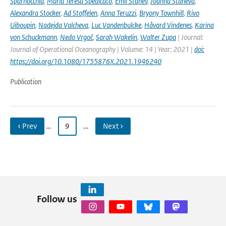
Sparnocchia
,
Maria Teresa Spedicato
,
Emil Stanev
,
Joanna Staneva
,
Alexandra Stocker
,
Ad Stoffelen
,
Anna Teruzzi
,
Bryony Townhill
,
Rivo
Uiboupin
,
Nadejda Valcheva
,
Luc Vandenbulcke
,
Håvard Vindenes
,
Karina
von Schuckmann
,
Nedo Vrgoč
,
Sarah Wakelin
,
Walter Zupa
| Journal:
Journal of Operational Oceanography | Volume: 14 | Year: 2021 |
doi:
https://doi.org/10.1080/1755876X.2021.1946240
Publication
‹ Prev
…
9
…
Next ›
Follow us