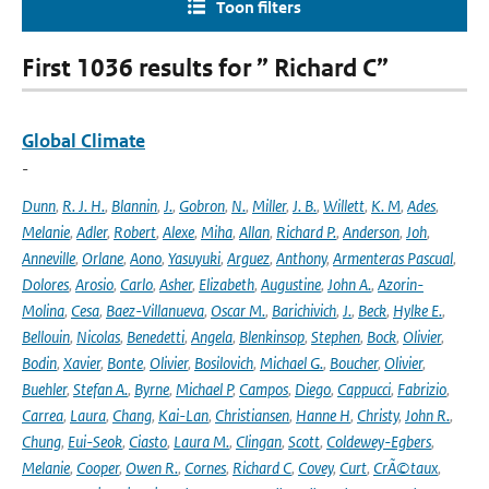
Toon filters
First 1036 results for ” Richard C”
Global Climate
-
Dunn
,
R. J. H.
,
Blannin
,
J.
,
Gobron
,
N.
,
Miller
,
J. B.
,
Willett
,
K. M
,
Ades
,
Melanie
,
Adler
,
Robert
,
Alexe
,
Miha
,
Allan
,
Richard P.
,
Anderson
,
Joh
,
Anneville
,
Orlane
,
Aono
,
Yasuyuki
,
Arguez
,
Anthony
,
Armenteras Pascual
,
Dolores
,
Arosio
,
Carlo
,
Asher
,
Elizabeth
,
Augustine
,
John A.
,
Azorin-
Molina
,
Cesa
,
Baez-Villanueva
,
Oscar M.
,
Barichivich
,
J.
,
Beck
,
Hylke E.
,
Bellouin
,
Nicolas
,
Benedetti
,
Angela
,
Blenkinsop
,
Stephen
,
Bock
,
Olivier
,
Bodin
,
Xavier
,
Bonte
,
Olivier
,
Bosilovich
,
Michael G.
,
Boucher
,
Olivier
,
Buehler
,
Stefan A.
,
Byrne
,
Michael P
,
Campos
,
Diego
,
Cappucci
,
Fabrizio
,
Carrea
,
Laura
,
Chang
,
Kai-Lan
,
Christiansen
,
Hanne H
,
Christy
,
John R.
,
Chung
,
Eui-Seok
,
Ciasto
,
Laura M.
,
Clingan
,
Scott
,
Coldewey-Egbers
,
Melanie
,
Cooper
,
Owen R.
,
Cornes
,
Richard C
,
Covey
,
Curt
,
CrÃ©taux
,