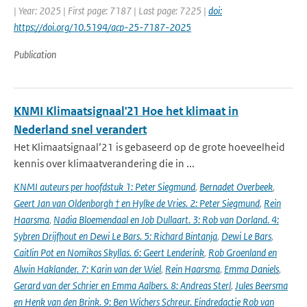
| Year: 2025 | First page: 7187 | Last page: 7225 |
doi:
https://doi.org/10.5194/acp-25-7187-2025
Publication
KNMI Klimaatsignaal'21 Hoe het klimaat in
Nederland snel verandert
Het Klimaatsignaal’21 is gebaseerd op de grote hoeveelheid
kennis over klimaatverandering die in ...
KNMI auteurs per hoofdstuk 1: Peter Siegmund
,
Bernadet Overbeek
,
Geert Jan van Oldenborgh † en Hylke de Vries. 2: Peter Siegmund
,
Rein
Haarsma
,
Nadia Bloemendaal en Job Dullaart. 3: Rob van Dorland. 4:
Sybren Drijfhout en Dewi Le Bars. 5: Richard Bintanja
,
Dewi Le Bars
,
Caitlin Pot en Nomikos Skyllas. 6: Geert Lenderink
,
Rob Groenland en
Alwin Haklander. 7: Karin van der Wiel
,
Rein Haarsma
,
Emma Daniels
,
Gerard van der Schrier en Emma Aalbers. 8: Andreas Sterl
,
Jules Beersma
en Henk van den Brink. 9: Ben Wichers Schreur. Eindredactie Rob van