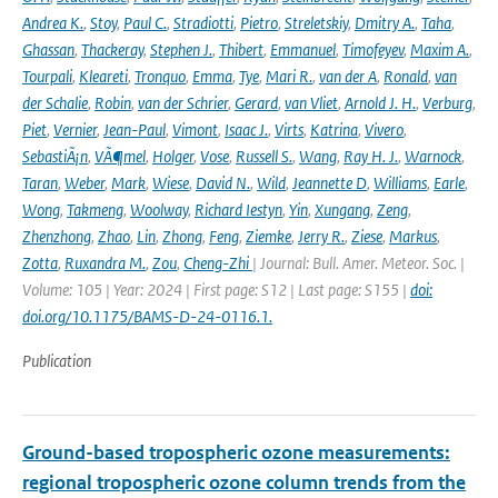
Andrea K.
,
Stoy
,
Paul C.
,
Stradiotti
,
Pietro
,
Streletskiy
,
Dmitry A.
,
Taha
,
Ghassan
,
Thackeray
,
Stephen J.
,
Thibert
,
Emmanuel
,
Timofeyev
,
Maxim A.
,
Tourpali
,
Kleareti
,
Tronquo
,
Emma
,
Tye
,
Mari R.
,
van der A
,
Ronald
,
van
der Schalie
,
Robin
,
van der Schrier
,
Gerard
,
van Vliet
,
Arnold J. H.
,
Verburg
,
Piet
,
Vernier
,
Jean-Paul
,
Vimont
,
Isaac J.
,
Virts
,
Katrina
,
Vivero
,
SebastiÃ¡n
,
VÃ¶mel
,
Holger
,
Vose
,
Russell S.
,
Wang
,
Ray H. J.
,
Warnock
,
Taran
,
Weber
,
Mark
,
Wiese
,
David N.
,
Wild
,
Jeannette D
,
Williams
,
Earle
,
Wong
,
Takmeng
,
Woolway
,
Richard Iestyn
,
Yin
,
Xungang
,
Zeng
,
Zhenzhong
,
Zhao
,
Lin
,
Zhong
,
Feng
,
Ziemke
,
Jerry R.
,
Ziese
,
Markus
,
Zotta
,
Ruxandra M.
,
Zou
,
Cheng-Zhi
| Journal: Bull. Amer. Meteor. Soc. |
Volume: 105 | Year: 2024 | First page: S12 | Last page: S155 |
doi:
doi.org/10.1175/BAMS-D-24-0116.1.
Publication
Ground-based tropospheric ozone measurements:
regional tropospheric ozone column trends from the