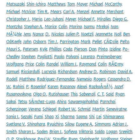
Matsuzaki
,
Shin-Ichiro
,
Matthews
,
Tom
,
Mayer
,
Michael
,
McCarthy
,
Michael
,
McVicar
,
Tim R.
,
Mears
,
Carl A.
,
Menzel
,
Annette
,
Merchant
,
Christopher J.
,
Merio
,
Leo-Juhani
,
Meyer
,
Michael F.
,
Miralles
,
Diego G.
,
Montzka
,
Stephan A.
,
Morice
,
Colin
,
Morino
,
Isamu
,
Mrekaj
,
Ivan
,
MÃ¼hle
,
Jens
,
Nance
,
D.
,
Nicolas
,
Julien P.
,
Noetzli
,
Jeannette
,
Noll
,
Ben
,
OâKeefe
,
John
,
Osborn
,
Tim J.
,
Parrington
,
Mark
,
Pellet
,
CÃ©cile
,
Pelto
,
Mauri S.
,
Petersen
,
Kyle
,
Phillips
,
Coda
,
Pierson
,
Don
,
Pinto
,
Izidine
,
Po-
Chedley
,
Stephen
,
Pogliotti
,
Paolo
,
Polvani
,
Lorenzo
,
Preimesberger
,
Wolfgang
,
Price
,
Colin
,
Randel
,
William J.
,
Raymond
,
Colin
,
RÃ©my
,
Samuel
,
Ricciardulli
,
Lucrezia
,
Richardson
,
Andrew D.
,
Robinson
,
David A.
,
Rodell
,
Matthew
,
Rodriguez-Fernandez
,
Nemesio
,
Rogers
,
Cassandra D.
W.
,
Rohini
,
P.
,
Rosenlof
,
Karen
,
Rozanov
,
Alexei
,
RozkoÅ¡nÃ½
,
Jozef
,
Rusanovskaya
,
Olga O.
,
Rutishauser
,
This
,
Sabeerali
,
C. T.
,
Said
,
Ryan
,
Sakai
,
Tetsu
,
SÃ¡nchez-Lugo
,
Ahira
,
Sawaengphokhai
,
Parnchai
,
Schenzinger
,
Verena
,
Schlegel
,
Robert W.
,
Schmid
,
Martin
,
Seneviratne
,
Sonia I.
,
Sezaki
,
Fumi
,
Shao
,
Xi
,
Sharma
,
Sapna
,
Shi
,
Lei
,
Shimaraeva
,
Svetlana V.
,
Shinohara
,
Ryuichiro
,
Silow
,
Eugene A.
,
Simmons
,
Adrian J.
,
Smith
,
Sharon L.
,
Soden
,
Brian J.
,
Sofieva
,
Viktoria
,
Soldo
,
Logan
,
Sreejith
,
O. P.
,
Stackhouse
,
Paul W.
,
Stauffer
,
Ryan
,
Steinbrecht
,
Wolfgang
,
Steiner
,