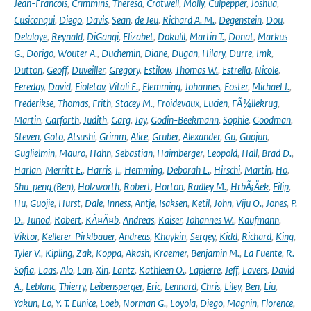
Jean-Francois
,
Crimmins
,
Theresa
,
Crotwell
,
Molly
,
Culpepper
,
Joshua
,
Cusicanqui
,
Diego
,
Davis
,
Sean
,
de Jeu
,
Richard A. M.
,
Degenstein
,
Dou
,
Delaloye
,
Reynald
,
DiGangi
,
Elizabet
,
Dokulil
,
Martin T.
,
Donat
,
Markus
G.
,
Dorigo
,
Wouter A.
,
Duchemin
,
Diane
,
Dugan
,
Hilary
,
Durre
,
Imk
,
Dutton
,
Geoff
,
Duveiller
,
Gregory
,
Estilow
,
Thomas W.
,
Estrella
,
Nicole
,
Fereday
,
David
,
Fioletov
,
Vitali E.
,
Flemming
,
Johannes
,
Foster
,
Michael J.
,
Frederikse
,
Thomas
,
Frith
,
Stacey M.
,
Froidevaux
,
Lucien
,
FÃ¼llekrug
,
Martin
,
Garforth
,
Judith
,
Garg
,
Jay
,
Godin-Beekmann
,
Sophie
,
Goodman
,
Steven
,
Goto
,
Atsushi
,
Grimm
,
Alice
,
Gruber
,
Alexander
,
Gu
,
Guojun
,
Guglielmin
,
Mauro
,
Hahn
,
Sebastian
,
Haimberger
,
Leopold
,
Hall
,
Brad D.
,
Harlan
,
Merritt E.
,
Harris
,
I.
,
Hemming
,
Deborah L.
,
Hirschi
,
Martin
,
Ho
,
Shu-peng (Ben)
,
Holzworth
,
Robert
,
Horton
,
Radley M.
,
HrbÃ¡Äek
,
Filip
,
Hu
,
Guojie
,
Hurst
,
Dale
,
Inness
,
Antje
,
Isaksen
,
Ketil
,
John
,
Viju O.
,
Jones
,
P.
D.
,
Junod
,
Robert
,
KÃ¤Ã¤b
,
Andreas
,
Kaiser
,
Johannes W.
,
Kaufmann
,
Viktor
,
Kellerer-Pirklbauer
,
Andreas
,
Khaykin
,
Sergey
,
Kidd
,
Richard
,
King
,
Tyler V.
,
Kipling
,
Zak
,
Koppa
,
Akash
,
Kraemer
,
Benjamin M.
,
La Fuente
,
R.
Sofia
,
Laas
,
Alo
,
Lan
,
Xin
,
Lantz
,
Kathleen O.
,
Lapierre
,
Jeff
,
Lavers
,
David
A.
,
Leblanc
,
Thierry
,
Leibensperger
,
Eric
,
Lennard
,
Chris
,
Liley
,
Ben
,
Liu
,
Yakun
,
Lo
,
Y. T. Eunice
,
Loeb
,
Norman G.
,
Loyola
,
Diego
,
Magnin
,
Florence
,