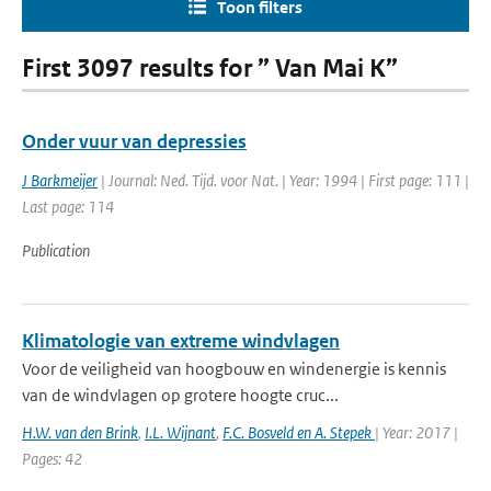
Toon filters
First 3097 results for ” Van Mai K”
Onder vuur van depressies
J Barkmeijer
| Journal: Ned. Tijd. voor Nat. | Year: 1994 | First page: 111 |
Last page: 114
Publication
Klimatologie van extreme windvlagen
Voor de veiligheid van hoogbouw en windenergie is kennis
van de windvlagen op grotere hoogte cruc...
H.W. van den Brink
,
I.L. Wijnant
,
F.C. Bosveld en A. Stepek
| Year: 2017 |
Pages: 42