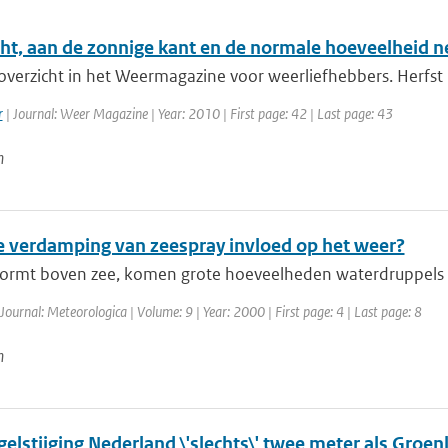
cht, aan de zonnige kant en de normale hoeveelheid n
overzicht in het Weermagazine voor weerliefhebbers. Herfst 
r
| Journal: Weer Magazine | Year: 2010 | First page: 42 | Last page: 43
n
e verdamping van zeespray invloed op het weer?
tormt boven zee, komen grote hoeveelheden waterdruppels (sp
 Journal: Meteorologica | Volume: 9 | Year: 2000 | First page: 4 | Last page: 8
n
elstijging Nederland \'slechts\' twee meter als Groen