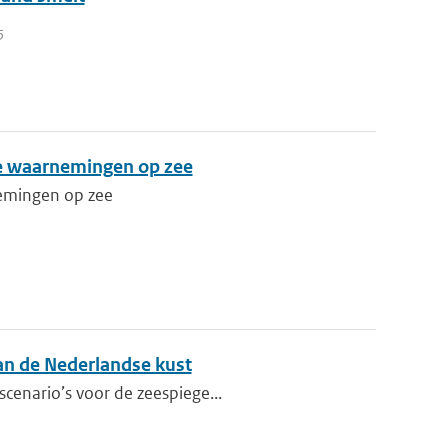
5
de waarnemingen op zee
nemingen op zee
aan de Nederlandse kust
scenario’s voor de zeespiege...