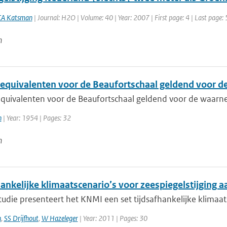
CA Katsman
| Journal: H2O | Volume: 40 | Year: 2007 | First page: 4 | Last page: 
n
equivalenten voor de Beaufortschaal geldend voor 
quivalenten voor de Beaufortschaal geldend voor de waar
h
| Year: 1954 | Pages: 32
n
ankelijke klimaatscenario’s voor zeespiegelstijging 
tudie presenteert het KNMI een set tijdsafhankelijke klimaat
n
,
SS Drijfhout
,
W Hazeleger
| Year: 2011 | Pages: 30