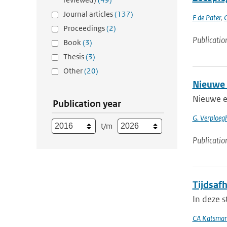
Journal articles
(137)
F de Pater
,
Proceedings
(2)
Publicatio
Book
(3)
Thesis
(3)
Other
(20)
Nieuwe 
Nieuwe e
Publication year
G. Verploeg
t/m
Publicatio
Tijdsafh
In deze s
CA Katsma