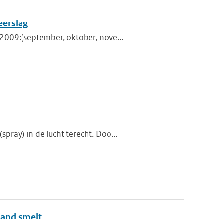
eerslag
2009:(september, oktober, nove...
ray) in de lucht terecht. Doo...
land smelt