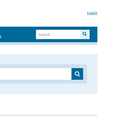
English
I