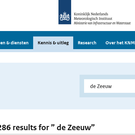
en & diensten
Kennis & uitleg
Research
Over het KNM
 286 results for ” de Zeeuw”