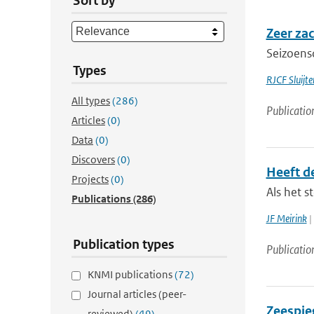
Sort by
Zeer za
Seizoens
Types
RJCF Sluijte
All types
(286)
Publicatio
Articles
(0)
Data
(0)
Discovers
(0)
Heeft d
Projects
(0)
Als het s
Publications
(286)
JF Meirink
|
Publication types
Publicatio
KNMI publications
(72)
Journal articles (peer-
Zeespieg
reviewed)
(49)