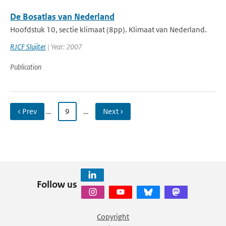
De Bosatlas van Nederland
Hoofdstuk 10, sectie klimaat (8pp). Klimaat van Nederland.
RJCF Sluijter
| Year: 2007
Publication
‹ Prev
…
9
…
Next ›
Follow us
Copyright