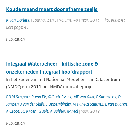
Koude maand maart door afname zeeijs
R van Dorland
| Journal: Zenit | Volume: 40 | Year: 2013 | First page: 43 |
Last page: 43
Publication
Integraal Waterbeheer - kritische zone &
onzekerheden Integraal hoofdrapport
In het kader van het Nationaal Modellen- en Datacentrum
(NMDC) is in 2011 het NMDC innovatieproje...
PNM Schipper
,
R van Ek
,
G Oude Essink
,
MF van Geer
,
E Simmelink
,
P
Janssen
,
J van der Sluijs
,
J Bessembinder
,
M Faneca Sanchez
,
E van Baaren
,
A Groot
,
JG Kroes
,
I Supit
,
A Bakker
,
JP Mol
| Year: 2012
Publication