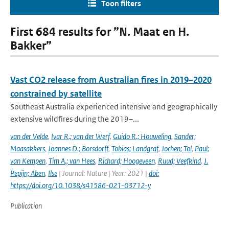
Toon filters
First 684 results for ”N. Maat en H.
Bakker”
Vast CO2 release from Australian fires in 2019–2020
constrained by satellite
Southeast Australia experienced intensive and geographically
extensive wildfires during the 2019–...
van der Velde
,
Ivar R.; van der Werf
,
Guido R.; Houweling
,
Sander;
Maasakkers
,
Joannes D.; Borsdorff
,
Tobias; Landgraf
,
Jochen; Tol
,
Paul;
van Kempen
,
Tim A.; van Hees
,
Richard; Hoogeveen
,
Ruud; Veefkind
,
J.
Pepijn; Aben
,
Ilse
| Journal: Nature | Year: 2021 |
doi:
https://doi.org/10.1038/s41586-021-03712-y
Publication