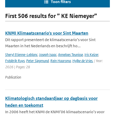
Toon filters
First 506 results for ” KE Niemeyer”
KNMI Klimaatscenario's voor Sint Maarten
Dit rapport presenteert de klimaatscenario’s voor Sint
Maarten in het Nederlands en beschrijft ho...
Sheryl Etienne-Leblanc
,
Joseph Isaac
,
Anneloes Teunisse
,
Iris Keizer
,
Frédérik Ruys
,
Peter Siegmund
,
Rein Haarsma
,
Hylke de Vries.
| Year:
2026 | Pages: 28
Publication
Klimatologisch standaardjaar op dagbasis voor
heden en toekomst
In 2006 heeft het KNMI de KNMI’06 klimaatscenario’s voor