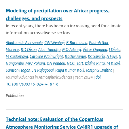
Modeling of precipitation over Africa: progress,
challenges, and prospects
In recent years, there has been an increasing need for climate
information across diverse sectors...
Akintomide Akinsanola
,
CW Wenhaji
,
R Barimalala
,
Paul-Arthur
Monerie
,
RD Dixon
,
Alain Tamoffo
,
MO Adeniyi
,
Victor Ongoma
,
I Diallo
,
M Gudoshava
,
Caroline Wainwright
,
Rachel James
,
KC Silverio
,
A Faye
,
S
Nangombe
,
MW Pokam
,
DA Vondou
,
NCG Hart
,
Izidine Pinto
,
M Kilavi
,
Samson Hagos
,
EN Rajagopal
,
Rupa Kumar Kolli
,
Joseph Susmitha
|
Journal: Advances in Atmospheric Sciences | Year: 2024 |
doi:
10.1007/s00376-024-4187-6
Publication
Technical note: Evaluation of the Copernicus
Atmosphere Monitoring Service Cy48R1 upgrade of