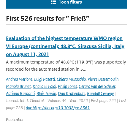
Toon filters
First 526 results for ” Frieß”
Evaluation of the highest temperature WMO region
VI Europe (continental): 48.8°C, Siracusa Sicilia, Italy
on August 11, 2021
A maximum temperature of 48.8°C (119.8°F) was purportedly
recorded for the automated station in S...
Andrea Merlone
,
Luigi Pasotti
,
Chiara Musacchio
,
Pierre Bessemoulin
,
Manola Brunet
,
Khalid El Faldi
,
Philip Jones
,
Gerard van der Schrier
,
Adriano Raspanti
,
Blair Trewin
,
Dan Krahenbuhl
,
Randall Cerveny
|
Journal: Int. J. Climatol. | Volume: 44 | Year: 2024 | First page: 721 | Last
page: 728 |
doi: https://doi.org/10.1002/joc.8361
Publication