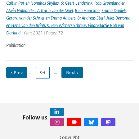
Caitlin Pot en Nomikos Skyllas. 6: Geert Lenderink
,
Rob Groenland en
Alwin Haklander. 7: Karin van der Wiel
,
Rein Haarsma
,
Emma Daniels
,
Gerard van der Schrier en Emma Aalbers. 8: Andreas Sterl
,
Jules Beersma
en Henk van den Brink. 9: Ben Wichers Schreur. Eindredactie Rob van
Dorland
| Year: 2021 | Pages: 72
Publication
‹ Prev
…
93
…
Next ›
Follow us
Copyright