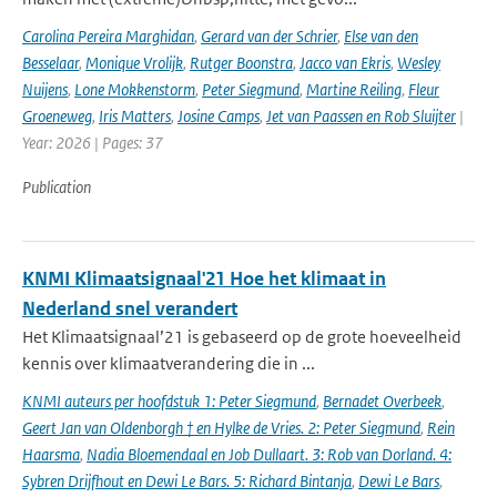
Carolina Pereira Marghidan
,
Gerard van der Schrier
,
Else van den
Besselaar
,
Monique Vrolijk
,
Rutger Boonstra
,
Jacco van Ekris
,
Wesley
Nuijens
,
Lone Mokkenstorm
,
Peter Siegmund
,
Martine Reiling
,
Fleur
Groeneweg
,
Iris Matters
,
Josine Camps
,
Jet van Paassen en Rob Sluijter
|
Year: 2026 | Pages: 37
Publication
KNMI Klimaatsignaal'21 Hoe het klimaat in
Nederland snel verandert
Het Klimaatsignaal’21 is gebaseerd op de grote hoeveelheid
kennis over klimaatverandering die in ...
KNMI auteurs per hoofdstuk 1: Peter Siegmund
,
Bernadet Overbeek
,
Geert Jan van Oldenborgh † en Hylke de Vries. 2: Peter Siegmund
,
Rein
Haarsma
,
Nadia Bloemendaal en Job Dullaart. 3: Rob van Dorland. 4:
Sybren Drijfhout en Dewi Le Bars. 5: Richard Bintanja
,
Dewi Le Bars
,