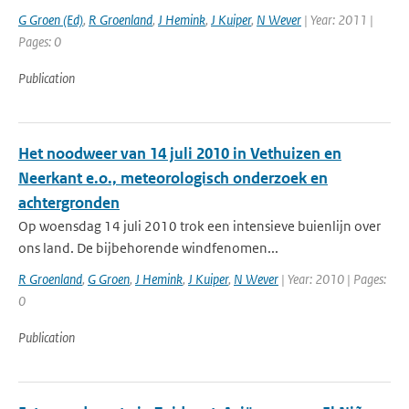
G Groen (Ed)
,
R Groenland
,
J Hemink
,
J Kuiper
,
N Wever
| Year: 2011 |
Pages: 0
Publication
Het noodweer van 14 juli 2010 in Vethuizen en
Neerkant e.o., meteorologisch onderzoek en
achtergronden
Op woensdag 14 juli 2010 trok een intensieve buienlijn over
ons land. De bijbehorende windfenomen...
R Groenland
,
G Groen
,
J Hemink
,
J Kuiper
,
N Wever
| Year: 2010 | Pages:
0
Publication