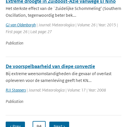
Extreme droogte in Zuidoost-Azië vanwege El Niño
Het sterkste effect van de `Zuidelijke Schommeling’ (Southern
Oscillation, tegenwoordig beter bek...
GJ van Oldenborgh
| Journal: Meteorologica | Volume: 26 | Year: 2015 |
First page: 26 | Last page: 27
Publication
De voorspelbaarheid van diepe convectie
Bij extreme weersomstandigheden die gevaar of overlast
opleveren voor de samenleving geeft het KN...
RJJ Stappers
| Journal: Meteorologica | Volume: 17 | Year: 2008
Publication
‹ Prev
…
94
Next ›