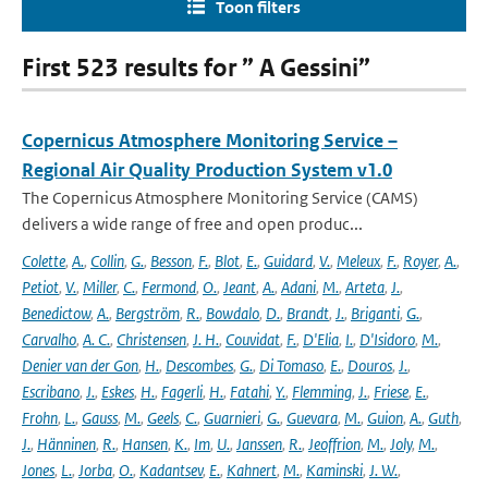
Toon filters
First 523 results for ” A Gessini”
Copernicus Atmosphere Monitoring Service –
Regional Air Quality Production System v1.0
The Copernicus Atmosphere Monitoring Service (CAMS)
delivers a wide range of free and open produc...
Colette
,
A.
,
Collin
,
G.
,
Besson
,
F.
,
Blot
,
E.
,
Guidard
,
V.
,
Meleux
,
F.
,
Royer
,
A.
,
Petiot
,
V.
,
Miller
,
C.
,
Fermond
,
O.
,
Jeant
,
A.
,
Adani
,
M.
,
Arteta
,
J.
,
Benedictow
,
A.
,
Bergström
,
R.
,
Bowdalo
,
D.
,
Brandt
,
J.
,
Briganti
,
G.
,
Carvalho
,
A. C.
,
Christensen
,
J. H.
,
Couvidat
,
F.
,
D'Elia
,
I.
,
D'Isidoro
,
M.
,
Denier van der Gon
,
H.
,
Descombes
,
G.
,
Di Tomaso
,
E.
,
Douros
,
J.
,
Escribano
,
J.
,
Eskes
,
H.
,
Fagerli
,
H.
,
Fatahi
,
Y.
,
Flemming
,
J.
,
Friese
,
E.
,
Frohn
,
L.
,
Gauss
,
M.
,
Geels
,
C.
,
Guarnieri
,
G.
,
Guevara
,
M.
,
Guion
,
A.
,
Guth
,
J.
,
Hänninen
,
R.
,
Hansen
,
K.
,
Im
,
U.
,
Janssen
,
R.
,
Jeoffrion
,
M.
,
Joly
,
M.
,
Jones
,
L.
,
Jorba
,
O.
,
Kadantsev
,
E.
,
Kahnert
,
M.
,
Kaminski
,
J. W.
,