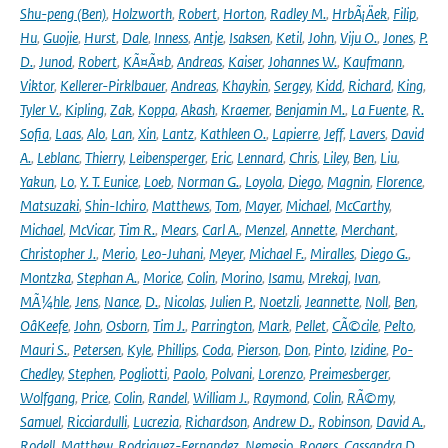
Shu-peng (Ben)
,
Holzworth
,
Robert
,
Horton
,
Radley M.
,
HrbÃ¡Äek
,
Filip
,
Hu
,
Guojie
,
Hurst
,
Dale
,
Inness
,
Antje
,
Isaksen
,
Ketil
,
John
,
Viju O.
,
Jones
,
P.
D.
,
Junod
,
Robert
,
KÃ¤Ã¤b
,
Andreas
,
Kaiser
,
Johannes W.
,
Kaufmann
,
Viktor
,
Kellerer-Pirklbauer
,
Andreas
,
Khaykin
,
Sergey
,
Kidd
,
Richard
,
King
,
Tyler V.
,
Kipling
,
Zak
,
Koppa
,
Akash
,
Kraemer
,
Benjamin M.
,
La Fuente
,
R.
Sofia
,
Laas
,
Alo
,
Lan
,
Xin
,
Lantz
,
Kathleen O.
,
Lapierre
,
Jeff
,
Lavers
,
David
A.
,
Leblanc
,
Thierry
,
Leibensperger
,
Eric
,
Lennard
,
Chris
,
Liley
,
Ben
,
Liu
,
Yakun
,
Lo
,
Y. T. Eunice
,
Loeb
,
Norman G.
,
Loyola
,
Diego
,
Magnin
,
Florence
,
Matsuzaki
,
Shin-Ichiro
,
Matthews
,
Tom
,
Mayer
,
Michael
,
McCarthy
,
Michael
,
McVicar
,
Tim R.
,
Mears
,
Carl A.
,
Menzel
,
Annette
,
Merchant
,
Christopher J.
,
Merio
,
Leo-Juhani
,
Meyer
,
Michael F.
,
Miralles
,
Diego G.
,
Montzka
,
Stephan A.
,
Morice
,
Colin
,
Morino
,
Isamu
,
Mrekaj
,
Ivan
,
MÃ¼hle
,
Jens
,
Nance
,
D.
,
Nicolas
,
Julien P.
,
Noetzli
,
Jeannette
,
Noll
,
Ben
,
OâKeefe
,
John
,
Osborn
,
Tim J.
,
Parrington
,
Mark
,
Pellet
,
CÃ©cile
,
Pelto
,
Mauri S.
,
Petersen
,
Kyle
,
Phillips
,
Coda
,
Pierson
,
Don
,
Pinto
,
Izidine
,
Po-
Chedley
,
Stephen
,
Pogliotti
,
Paolo
,
Polvani
,
Lorenzo
,
Preimesberger
,
Wolfgang
,
Price
,
Colin
,
Randel
,
William J.
,
Raymond
,
Colin
,
RÃ©my
,
Samuel
,
Ricciardulli
,
Lucrezia
,
Richardson
,
Andrew D.
,
Robinson
,
David A.
,
Rodell
,
Matthew
,
Rodriguez-Fernandez
,
Nemesio
,
Rogers
,
Cassandra D.