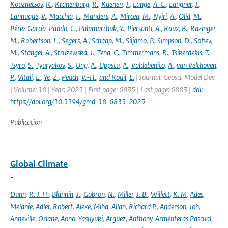
Kouznetsov
,
R.
,
Kranenburg
,
R.
,
Kuenen
,
J.
,
Lange
,
A. C.
,
Langner
,
J.
,
Lannuque
,
V.
,
Macchia
,
F.
,
Manders
,
A.
,
Mircea
,
M.
,
Nyiri
,
A.
,
Olid
,
M.
,
Pérez García-Pando
,
C.
,
Palamarchuk
,
Y.
,
Piersanti
,
A.
,
Raux
,
B.
,
Razinger
,
M.
,
Robertson
,
L.
,
Segers
,
A.
,
Schaap
,
M.
,
Siljamo
,
P.
,
Simpson
,
D.
,
Sofiev
,
M.
,
Stangel
,
A.
,
Struzewska
,
J.
,
Tena
,
C.
,
Timmermans
,
R.
,
Tsikerdekis
,
T.
,
Tsyro
,
S.
,
Tyuryakov
,
S.
,
Ung
,
A.
,
Uppstu
,
A.
,
Valdebenito
,
A.
,
van Velthoven
,
P.
,
Vitali
,
L.
,
Ye
,
Z.
,
Peuch
,
V.-H.
,
and Rouïl
,
L.
| Journal: Geosci. Model Dev.
| Volume: 18 | Year: 2025 | First page: 6835 | Last page: 6883 |
doi:
https://doi.org/10.5194/gmd-18-6835-2025
Publication
Global Climate
-
Dunn
,
R. J. H.
,
Blannin
,
J.
,
Gobron
,
N.
,
Miller
,
J. B.
,
Willett
,
K. M
,
Ades
,
Melanie
,
Adler
,
Robert
,
Alexe
,
Miha
,
Allan
,
Richard P.
,
Anderson
,
Joh
,
Anneville
,
Orlane
,
Aono
,
Yasuyuki
,
Arguez
,
Anthony
,
Armenteras Pascual
,