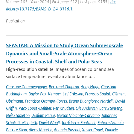
Volume: 105 | Year: 2024 | First page: S12 | Last page: S155 |
doi:
doi.org/10.1175/BAMS-D-24-0116.1.
Publication
SEASTAR: A Mission to Study Ocean Submesoscale
Dynamics and Small-Scale Atmosphere-Ocean
Processes in Coastal, Shelf and Polar Seas
High-resolution satellite images of ocean color and sea
surface temperature reveal an abundance o...
Christine Gommenginger
,
Bertrand Chapron
,
Andy Hogg
,
Christian
Buckingham
,
Baylor Fox-Kemper
,
Leif Eriksson
,
Francois Soulat
,
Clément
Ubelmann
,
Francisco Ocampo-Torres
,
Bruno Buongiorno Nardelli
,
David
Griffin
,
Paco Lopez-Dekker
,
Per Knudsen
,
Ole Andersen
,
Lars Stenseng
,
Neil Stapleton
,
William Perrie
,
Nelson Violante-Carvalho
,
Johannes
Schulz-Stellenfleth
,
David Woolf
,
Jordi Isern-Fontanet
,
Fabrice Ardhuin
,
Patrice Klein
,
Alexis Mouche
,
Ananda Pascual
,
Xavier Capet
,
Daniele