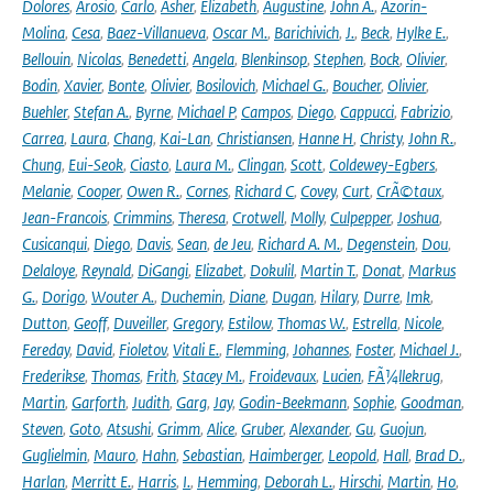
Dolores
,
Arosio
,
Carlo
,
Asher
,
Elizabeth
,
Augustine
,
John A.
,
Azorin-
Molina
,
Cesa
,
Baez-Villanueva
,
Oscar M.
,
Barichivich
,
J.
,
Beck
,
Hylke E.
,
Bellouin
,
Nicolas
,
Benedetti
,
Angela
,
Blenkinsop
,
Stephen
,
Bock
,
Olivier
,
Bodin
,
Xavier
,
Bonte
,
Olivier
,
Bosilovich
,
Michael G.
,
Boucher
,
Olivier
,
Buehler
,
Stefan A.
,
Byrne
,
Michael P
,
Campos
,
Diego
,
Cappucci
,
Fabrizio
,
Carrea
,
Laura
,
Chang
,
Kai-Lan
,
Christiansen
,
Hanne H
,
Christy
,
John R.
,
Chung
,
Eui-Seok
,
Ciasto
,
Laura M.
,
Clingan
,
Scott
,
Coldewey-Egbers
,
Melanie
,
Cooper
,
Owen R.
,
Cornes
,
Richard C
,
Covey
,
Curt
,
CrÃ©taux
,
Jean-Francois
,
Crimmins
,
Theresa
,
Crotwell
,
Molly
,
Culpepper
,
Joshua
,
Cusicanqui
,
Diego
,
Davis
,
Sean
,
de Jeu
,
Richard A. M.
,
Degenstein
,
Dou
,
Delaloye
,
Reynald
,
DiGangi
,
Elizabet
,
Dokulil
,
Martin T.
,
Donat
,
Markus
G.
,
Dorigo
,
Wouter A.
,
Duchemin
,
Diane
,
Dugan
,
Hilary
,
Durre
,
Imk
,
Dutton
,
Geoff
,
Duveiller
,
Gregory
,
Estilow
,
Thomas W.
,
Estrella
,
Nicole
,
Fereday
,
David
,
Fioletov
,
Vitali E.
,
Flemming
,
Johannes
,
Foster
,
Michael J.
,
Frederikse
,
Thomas
,
Frith
,
Stacey M.
,
Froidevaux
,
Lucien
,
FÃ¼llekrug
,
Martin
,
Garforth
,
Judith
,
Garg
,
Jay
,
Godin-Beekmann
,
Sophie
,
Goodman
,
Steven
,
Goto
,
Atsushi
,
Grimm
,
Alice
,
Gruber
,
Alexander
,
Gu
,
Guojun
,
Guglielmin
,
Mauro
,
Hahn
,
Sebastian
,
Haimberger
,
Leopold
,
Hall
,
Brad D.
,
Harlan
,
Merritt E.
,
Harris
,
I.
,
Hemming
,
Deborah L.
,
Hirschi
,
Martin
,
Ho
,