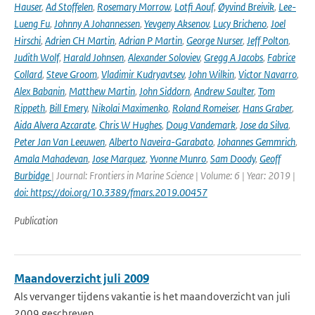
Hauser
,
Ad Stoffelen
,
Rosemary Morrow
,
Lotfi Aouf
,
Øyvind Breivik
,
Lee-
Lueng Fu
,
Johnny A Johannessen
,
Yevgeny Aksenov
,
Lucy Bricheno
,
Joel
Hirschi
,
Adrien CH Martin
,
Adrian P Martin
,
George Nurser
,
Jeff Polton
,
Judith Wolf
,
Harald Johnsen
,
Alexander Soloviev
,
Gregg A Jacobs
,
Fabrice
Collard
,
Steve Groom
,
Vladimir Kudryavtsev
,
John Wilkin
,
Victor Navarro
,
Alex Babanin
,
Matthew Martin
,
John Siddorn
,
Andrew Saulter
,
Tom
Rippeth
,
Bill Emery
,
Nikolai Maximenko
,
Roland Romeiser
,
Hans Graber
,
Aida Alvera Azcarate
,
Chris W Hughes
,
Doug Vandemark
,
Jose da Silva
,
Peter Jan Van Leeuwen
,
Alberto Naveira-Garabato
,
Johannes Gemmrich
,
Amala Mahadevan
,
Jose Marquez
,
Yvonne Munro
,
Sam Doody
,
Geoff
Burbidge
| Journal: Frontiers in Marine Science | Volume: 6 | Year: 2019 |
doi: https://doi.org/10.3389/fmars.2019.00457
Publication
Maandoverzicht juli 2009
Als vervanger tijdens vakantie is het maandoverzicht van juli
2009 geschreven.