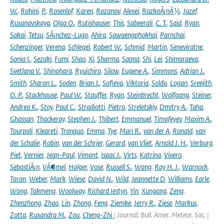
W.
,
Rohini
,
P.
,
Rosenlof
,
Karen
,
Rozanov
,
Alexei
,
RozkoÅ¡nÃ½
,
Jozef
,
Rusanovskaya
,
Olga O.
,
Rutishauser
,
This
,
Sabeerali
,
C. T.
,
Said
,
Ryan
,
Sakai
,
Tetsu
,
SÃ¡nchez-Lugo
,
Ahira
,
Sawaengphokhai
,
Parnchai
,
Schenzinger
,
Verena
,
Schlegel
,
Robert W.
,
Schmid
,
Martin
,
Seneviratne
,
Sonia I.
,
Sezaki
,
Fumi
,
Shao
,
Xi
,
Sharma
,
Sapna
,
Shi
,
Lei
,
Shimaraeva
,
Svetlana V.
,
Shinohara
,
Ryuichiro
,
Silow
,
Eugene A.
,
Simmons
,
Adrian J.
,
Smith
,
Sharon L.
,
Soden
,
Brian J.
,
Sofieva
,
Viktoria
,
Soldo
,
Logan
,
Sreejith
,
O. P.
,
Stackhouse
,
Paul W.
,
Stauffer
,
Ryan
,
Steinbrecht
,
Wolfgang
,
Steiner
,
Andrea K.
,
Stoy
,
Paul C.
,
Stradiotti
,
Pietro
,
Streletskiy
,
Dmitry A.
,
Taha
,
Ghassan
,
Thackeray
,
Stephen J.
,
Thibert
,
Emmanuel
,
Timofeyev
,
Maxim A.
,
Tourpali
,
Kleareti
,
Tronquo
,
Emma
,
Tye
,
Mari R.
,
van der A
,
Ronald
,
van
der Schalie
,
Robin
,
van der Schrier
,
Gerard
,
van Vliet
,
Arnold J. H.
,
Verburg
,
Piet
,
Vernier
,
Jean-Paul
,
Vimont
,
Isaac J.
,
Virts
,
Katrina
,
Vivero
,
SebastiÃ¡n
,
VÃ¶mel
,
Holger
,
Vose
,
Russell S.
,
Wang
,
Ray H. J.
,
Warnock
,
Taran
,
Weber
,
Mark
,
Wiese
,
David N.
,
Wild
,
Jeannette D
,
Williams
,
Earle
,
Wong
,
Takmeng
,
Woolway
,
Richard Iestyn
,
Yin
,
Xungang
,
Zeng
,
Zhenzhong
,
Zhao
,
Lin
,
Zhong
,
Feng
,
Ziemke
,
Jerry R.
,
Ziese
,
Markus
,
Zotta
,
Ruxandra M.
,
Zou
,
Cheng-Zhi
| Journal: Bull. Amer. Meteor. Soc. |