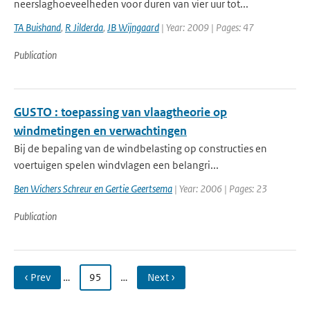
neerslaghoeveelheden voor duren van vier uur tot...
TA Buishand
,
R Jilderda
,
JB Wijngaard
| Year: 2009 | Pages: 47
Publication
GUSTO : toepassing van vlaagtheorie op
windmetingen en verwachtingen
Bij de bepaling van de windbelasting op constructies en
voertuigen spelen windvlagen een belangri...
Ben Wichers Schreur en Gertie Geertsema
| Year: 2006 | Pages: 23
Publication
‹ Prev
…
95
…
Next ›