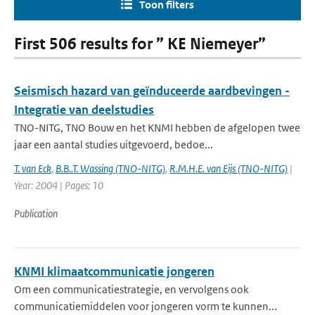
Toon filters
First 506 results for ” KE Niemeyer”
Seismisch hazard van geïnduceerde aardbevingen -
Integratie van deelstudies
TNO-NITG, TNO Bouw en het KNMI hebben de afgelopen twee
jaar een aantal studies uitgevoerd, bedoe...
T. van Eck
,
B.B..T. Wassing (TNO-NITG)
,
R.M.H.E. van Eijs (TNO-NITG)
|
Year: 2004 | Pages: 10
Publication
KNMI klimaatcommunicatie jongeren
Om een communicatiestrategie, en vervolgens ook
communicatiemiddelen voor jongeren vorm te kunnen...