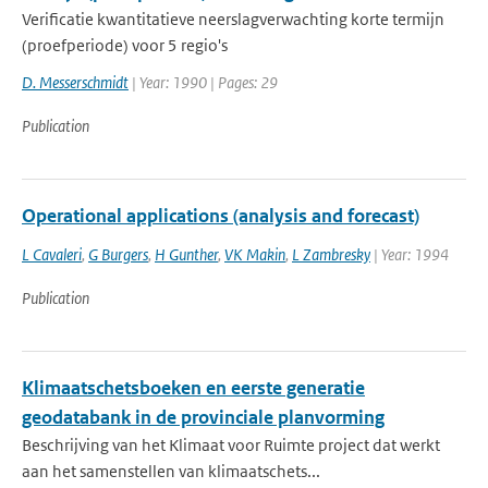
Verificatie kwantitatieve neerslagverwachting korte termijn
(proefperiode) voor 5 regio's
D. Messerschmidt
| Year: 1990 | Pages: 29
Publication
Operational applications (analysis and forecast)
L Cavaleri
,
G Burgers
,
H Gunther
,
VK Makin
,
L Zambresky
| Year: 1994
Publication
Klimaatschetsboeken en eerste generatie
geodatabank in de provinciale planvorming
Beschrijving van het Klimaat voor Ruimte project dat werkt
aan het samenstellen van klimaatschets...