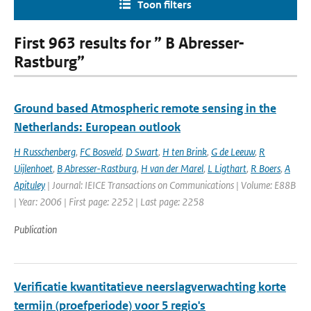
Toon filters
First 963 results for ” B Abresser-
Rastburg”
Ground based Atmospheric remote sensing in the
Netherlands: European outlook
H Russchenberg
,
FC Bosveld
,
D Swart
,
H ten Brink
,
G de Leeuw
,
R
Uijlenhoet
,
B Abresser-Rastburg
,
H van der Marel
,
L Ligthart
,
R Boers
,
A
Apituley
| Journal: IEICE Transactions on Communications | Volume: E88B
| Year: 2006 | First page: 2252 | Last page: 2258
Publication
Verificatie kwantitatieve neerslagverwachting korte
termijn (proefperiode) voor 5 regio's