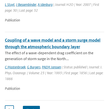
L Stuyt
,
J Bessembinder
,
A Idenburg
| Journal: H2O | Year: 2007 | First
page: 30 | Last page: 32
Publication
Coupling of a wave model and a storm surge model
through the atmospheric boundary layer
The effect of a wave-dependent drag coefficient on the
generation of storm surge in the North...
C Mastenbroek
,
G Burgers
,
PAEM Janssen
| Status: published | Journal: J.
Phys. Oceanogr. | Volume: 23 | Year: 1993 | First page: 1856 | Last page:
1866
Publication