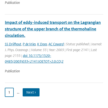
Publication
Impact of eddy-induced transport on the Lagrangian
structure of the upper branch of the thermohaline
circulation.
SS Drijfhout
,
P de Vries
,
K Doos
,
AC Coward
| Status: published | Journal:
J. Phys. Oceanogr. | Volume: 33 | Year: 2003 | First page: 2141 | Last
page: 2155 |
doi: 10.1175/1520-
0485(2003)033<2141:IOETOT>2.0.CO;2
Publication
1
…
Next ›