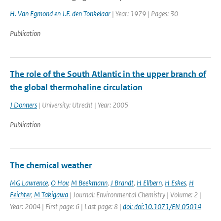
H. Van Egmond en J.F. den Tonkelaar
| Year: 1979 | Pages: 30
Publication
The role of the South Atlantic in the upper branch of
the global thermohaline circulation
J Donners
| University: Utrecht | Year: 2005
Publication
The chemical weather
MG Lawrence
,
O Hov
,
M Beekmann
,
J Brandt
,
H Ellbern
,
H Eskes
,
H
Feichter
,
M Takigawa
| Journal: Environmental Chemistry | Volume: 2 |
Year: 2004 | First page: 6 | Last page: 8 |
doi: doi:10.1071/EN 05014