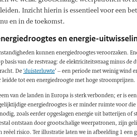
leiden. Inzicht hierin is essentieel voor een b
 nu en in de toekomst.
 energiedroogtes en energie-uitwissel
standigheden kunnen energiedroogtes veroorzaken. En
 basis van de restvraag: de elektriciteitsvraag minus de
racht. De
‘duisterluwte
’ – een periode met weinig wind e
leidde tot een energiedroogte met hoge stroomprijzen.
steem van de landen in Europa is sterk verbonden; er is e
j gelijktijdige energiedroogtes is er minder ruimte voor di
nodig, zoals eerder opgeslagen energie uit batterijen o
tal ontstaan door grootschalige weerpatronen, zijn gelij
eëel risico. Ter illustratie laten we in afbeelding 1 een ge