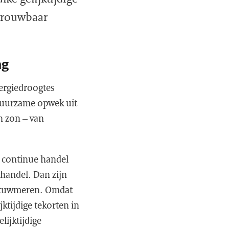
etrouwbaar
ing
ergiedroogtes
 duurzame opwek uit
n zon – van
en continue handel
e handel. Dan zijn
f stuwmeren. Omdat
ktijdige tekorten in
lijktijdige