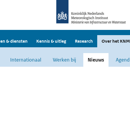
en & diensten
Kennis & uitleg
Research
Over het KNM
Internationaal
Werken bij
Nieuws
Agend