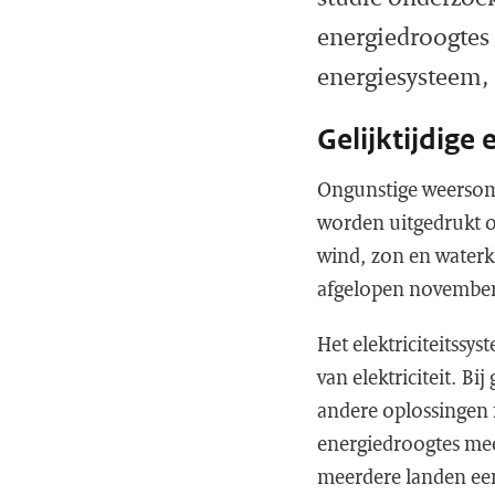
energiedroogtes 
energiesysteem,
Gelijktijdige
Ongunstige weersom
worden uitgedrukt op
wind, zon en waterk
afgelopen november 
Het elektriciteitssy
van elektriciteit. Bi
andere oplossingen 
energiedroogtes mees
meerdere landen een r