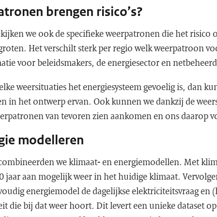
tronen brengen risico’s?
kijken we ook de specifieke weerpatronen die het risico op
roten. Het verschilt sterk per regio welk weerpatroon voor
matie voor beleidsmakers, de energiesector en netbeheer
elke weersituaties het energiesysteem gevoelig is, dan k
 in het ontwerp ervan. Ook kunnen we dankzij de weer
eerpatronen van tevoren zien aankomen en ons daarop 
gie modelleren
 combineerden we klimaat- en energiemodellen. Met kli
 jaar aan mogelijk weer in het huidige klimaat. Vervolg
voudig energiemodel de dagelijkse elektriciteitsvraag en
it die bij dat weer hoort. Dit levert een unieke dataset op