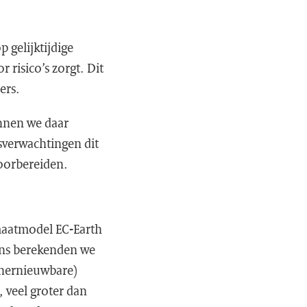
 gelijktijdige
 risico’s zorgt. Dit
ders.
unnen we daar
sverwachtingen dit
voorbereiden.
maatmodel EC-Earth
ens berekenden we
 (hernieuwbare)
, veel groter dan