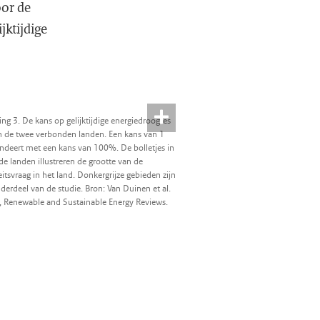
oor de
jktijdige
ing 3. De kans op gelijktijdige energiedroogtes
n de twee verbonden landen. Een kans van 1
ndeert met een kans van 100%. De bolletjes in
de landen illustreren de grootte van de
teitsvraag in het land. Donkergrijze gebieden zijn
derdeel van de studie. Bron: Van Duinen et al.
, Renewable and Sustainable Energy Reviews.