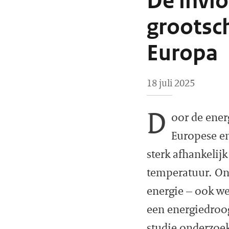
De invl
grootsch
Europa
18 juli 2025
D
oor de energ
Europese en
sterk afhankelijk
temperatuur. On
energie – ook we
een energiedroo
studie onderzoek