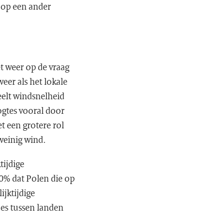
t op een ander
t weer op de vraag
eer als het lokale
eelt windsnelheid
ogtes vooral door
t een grotere rol
 weinig wind.
tijdige
50% dat Polen die op
ijktijdige
jes tussen landen