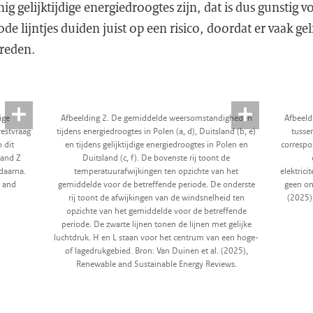
nig gelijktijdige energiedroogtes zijn, dat is dus gunstig v
e lijntjes duiden juist op een risico, doordat er vaak geli
treden.
ige
Afbeelding 2. De gemiddelde weersomstandigheden
Afbeeld
restvraag
tijdens energiedroogtes in Polen (a, d), Duitsland (b, e)
tusse
n dit
en tijdens gelijktijdige energiedroogtes in Polen en
correspo
land Z
Duitsland (c, f). De bovenste rij toont de
 daarna.
temperatuurafwijkingen ten opzichte van het
elektrici
e and
gemiddelde voor de betreffende periode. De onderste
geen on
rij toont de afwijkingen van de windsnelheid ten
(2025)
opzichte van het gemiddelde voor de betreffende
periode. De zwarte lijnen tonen de lijnen met gelijke
luchtdruk. H en L staan voor het centrum van een hoge-
of lagedrukgebied. Bron: Van Duinen et al. (2025),
Renewable and Sustainable Energy Reviews.