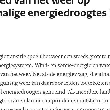
oed van het weer op
alige energiedroogtes 
ietransitie speelt het weer een steeds grotere r
ergiesysteem. Wind- en zonne-energie en wate
 van het weer. Net als de energievraag, die afh
gunstig weer kan daardoor leiden tot tekorte
l energiedroogtes genoemd. Als meerdere lande
gte ervaren kunnen er problemen ontstaan. In
en we welke grootschalige weerpatronen tot zul