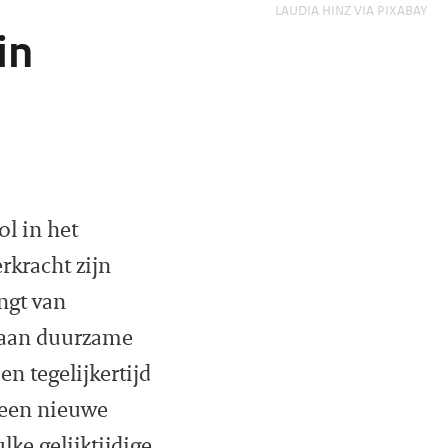
FOTO: CLAUDIA HINZ VIA PIXABAY
in
ol in het
rkracht zijn
angt van
n aan duurzame
n tegelijkertijd
 een nieuwe
ke gelijktijdige