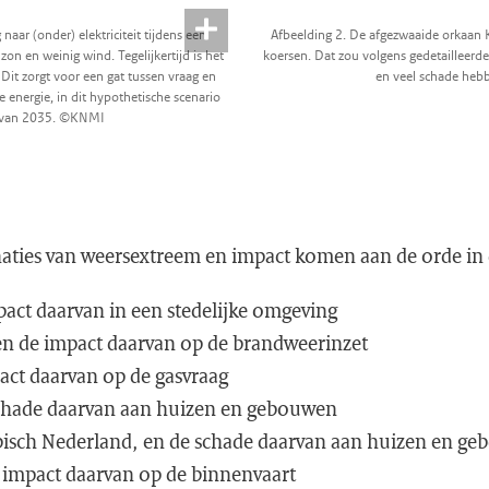
aar (onder) elektriciteit tijdens een
Afbeelding 2. De afgezwaaide orkaan Ki
on en weinig wind. Tegelijkertijd is het
koersen. Dat zou volgens gedetailleerd
 Dit zorgt voor een gat tussen vraag en
en veel schade he
 energie, in dit hypothetische scenario
m van 2035. ©KNMI
ties van weersextreem en impact komen aan de orde in 
pact daarvan in een stedelijke omgeving
n de impact daarvan op de brandweerinzet
act daarvan op de gasvraag
schade daarvan aan huizen en gebouwen
bisch Nederland, en de schade daarvan aan huizen en g
 impact daarvan op de binnenvaart