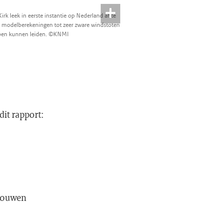
rk leek in eerste instantie op Nederland af te
e modelberekeningen tot zeer zware windstoten
bben kunnen leiden. ©KNMI
dit rapport:
ebouwen