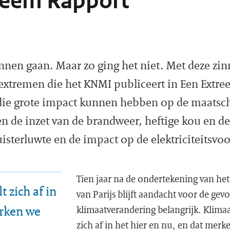
reem Rapport
nnen gaan. Maar zo ging het niet. Met deze zin
xtremen die het KNMI publiceert in Een Extre
ie grote impact kunnen hebben op de maatsch
 de inzet van de brandweer, heftige kou en d
uisterluwte en de impact op de elektriciteitsvo
Tien jaar na de ondertekening van he
 zich af in
van Parijs blijft aandacht voor de gev
erken we
klimaatverandering belangrijk. Klima
zich af in het hier en nu, en dat mer