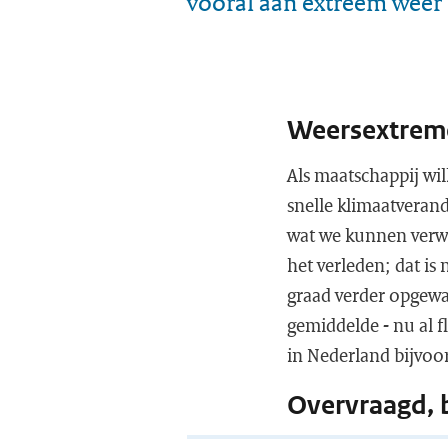
vooral aan extreem weer
Weersextreme
Als maatschappij wi
snelle klimaatverand
wat we kunnen verwa
het verleden; dat is
graad verder opgewa
gemiddelde - nu al f
in Nederland bijvoo
Overvraagd, 