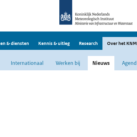
en & diensten
Kennis & uitleg
Research
Over het KNM
Internationaal
Werken bij
Nieuws
Agend