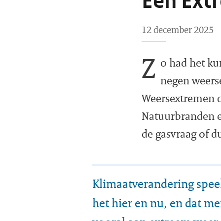
Een Ext
12 december 2025
Z
o had het ku
negen weerse
Weersextremen d
Natuurbranden en
de gasvraag of d
Klimaatverandering speelt
het hier en nu, en dat m