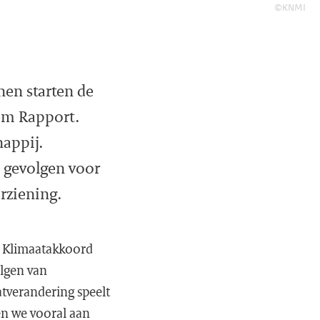
©KNMI
nen starten de
em Rapport.
appij.
e gevolgen voor
orziening.
t Klimaatakkoord
olgen van
atverandering speelt
ken we vooral aan