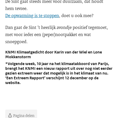
De Sint gaat steeds meer voor duurzaam, dat houdt
hem tevree.
De opwarming is te stoppen
, doet u ook mee?
Dan gaat de Sint ’t heerlijk avondje positief tegemoet,
met voor ieder een (peper)nootpakket en wat
snoepgoed.
KNMI Klimaatgedicht door Karin van der Wiel en Lone
Mokkenstorm
*Volgende week, 10 jaar na het klimaatakkoord van Parijs,
brengt het KNMI een nieuw rapport uit over nog niet eerder
gezien extreem weer dat mogelijk is in het klimaat van nu.
‘Een Extreem Rapport’ verschijnt 12 december op de
website.
Pagina delen