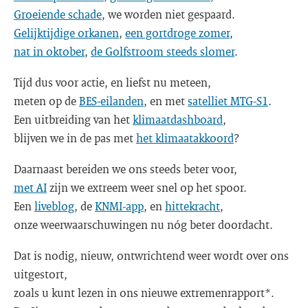
Groeiende schade
, we worden niet gespaard.
Gelijktijdige orkanen
,
een gortdroge zomer
,
nat in oktober
,
de Golfstroom steeds slomer
.
Tijd dus voor actie, en liefst nu meteen,
meten op de
BES-eilanden
, en met
satelliet MTG-S1
.
Een uitbreiding van het
klimaatdashboard
,
blijven we in de pas met
het klimaatakkoord
?
Daarnaast bereiden we ons steeds beter voor,
met AI
zijn we extreem weer snel op het spoor.
Een
liveblog
, de
KNMI-app
, en
hittekracht
,
onze weerwaarschuwingen nu nóg beter doordacht.
Dat is nodig, nieuw, ontwrichtend weer wordt over ons
uitgestort,
zoals u kunt lezen in ons nieuwe extremenrapport*.