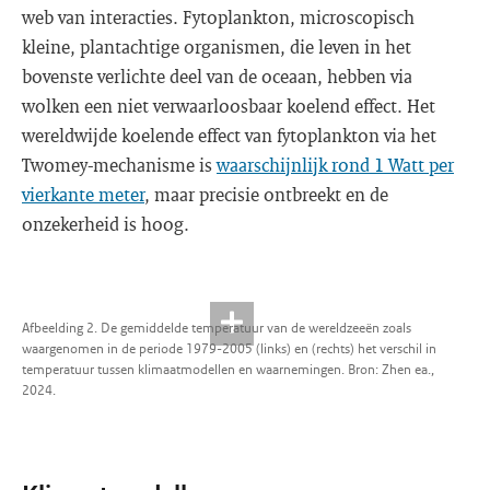
web van interacties. Fytoplankton, microscopisch
kleine, plantachtige organismen, die leven in het
bovenste verlichte deel van de oceaan, hebben via
wolken een niet verwaarloosbaar koelend effect. Het
wereldwijde koelende effect van fytoplankton via het
Twomey-mechanisme is
waarschijnlijk rond 1 Watt per
vierkante meter
, maar precisie ontbreekt en de
onzekerheid is hoog.
Afbeelding 2. De gemiddelde temperatuur van de wereldzeeën zoals
waargenomen in de periode 1979-2005 (links) en (rechts) het verschil in
temperatuur tussen klimaatmodellen en waarnemingen. Bron: Zhen ea.,
2024.