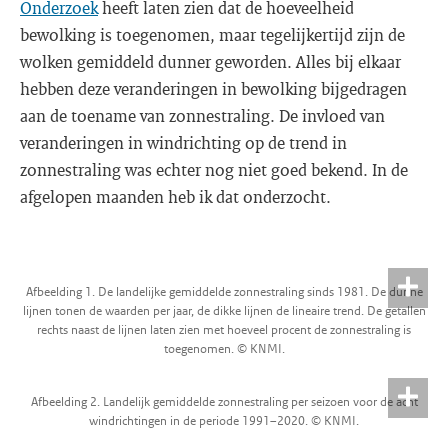
Onderzoek
heeft laten zien dat de hoeveelheid
bewolking is toegenomen, maar tegelijkertijd zijn de
wolken gemiddeld dunner geworden. Alles bij elkaar
hebben deze veranderingen in bewolking bijgedragen
aan de toename van zonnestraling. De invloed van
veranderingen in windrichting op de trend in
zonnestraling was echter nog niet goed bekend. In de
afgelopen maanden heb ik dat onderzocht.
Afbeelding 1. De landelijke gemiddelde zonnestraling sinds 1981. De dunne
lijnen tonen de waarden per jaar, de dikke lijnen de lineaire trend. De getallen
rechts naast de lijnen laten zien met hoeveel procent de zonnestraling is
toegenomen. © KNMI.
Afbeelding 2. Landelijk gemiddelde zonnestraling per seizoen voor de acht
windrichtingen in de periode 1991–2020. © KNMI.