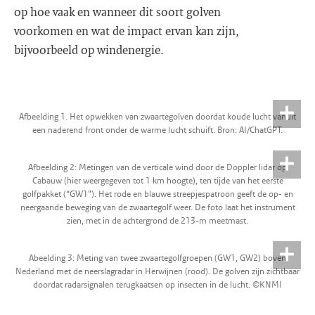
op hoe vaak en wanneer dit soort golven
voorkomen en wat de impact ervan kan zijn,
bijvoorbeeld op windenergie.
Afbeelding 1. Het opwekken van zwaartegolven doordat koude lucht vanuit
een naderend front onder de warme lucht schuift. Bron: AI/ChatGPT.
Afbeelding 2: Metingen van de verticale wind door de Doppler lidar op
Cabauw (hier weergegeven tot 1 km hoogte), ten tijde van het eerste
golfpakket (“GW1”). Het rode en blauwe streepjespatroon geeft de op- en
neergaande beweging van de zwaartegolf weer. De foto laat het instrument
zien, met in de achtergrond de 213-m meetmast.
Abeelding 3: Meting van twee zwaartegolfgroepen (GW1, GW2) boven
Nederland met de neerslagradar in Herwijnen (rood). De golven zijn zichtbaar
doordat radarsignalen terugkaatsen op insecten in de lucht. ©KNMI