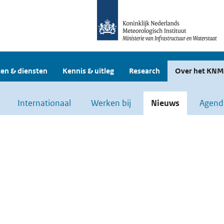
en & diensten
Kennis & uitleg
Research
Over het KNM
Internationaal
Werken bij
Nieuws
Agend