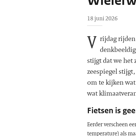
Wielerw
18 juni 2026
V
rijdag rijde
denkbeeldige
stijgt dat we he
zeespiegel stijg
om te kijken wat
wat klimaatvera
Fietsen is ge
Eerder verscheen ee
temperature) als maa