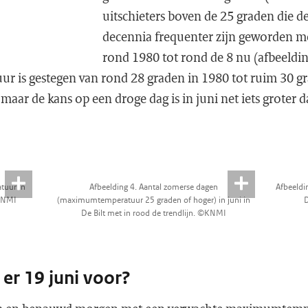
uitschieters boven de 25 graden die d
decennia frequenter zijn geworden m
rond 1980 tot rond de 8 nu (afbeeldi
is gestegen van rond 28 graden in 1980 tot ruim 30 gr
 maar de kans op een droge dag is in juni net iets groter d
tuur in
Afbeelding 4. Aantal zomerse dagen
Afbeeldi
©KNMI
(maximumtemperatuur 25 graden of hoger) in juni in
D
De Bilt met in rood de trendlijn. ©KNMI
 er 19 juni voor?