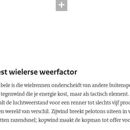
st wielerse weerfactor
abele is die wielrennen onderscheidt van andere buitensp
s tegenwind die je energie kost, maar als tactisch elemen
t de luchtweerstand voor een renner tot slechts vijf pro
een wereld van verschil. Zijwind breekt pelotons uiteen in 
itten razendsnel; kopwind maakt de kopman tot offer voo