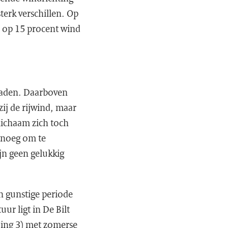
erk verschillen. Op
, op 15 procent wind
graden. Daarboven
zij de rijwind, maar
lichaam zich toch
genoeg om te
jn geen gelukkig
en gunstige periode
r ligt in De Bilt
ding 3) met zomerse