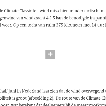
de Climate Classic telt wind misschien minder tactisch, m
 tegenwind van windkracht 4 à 5 kan de benodigde inspann
l weer. Op een tocht van ruim 375 kilometer met 14 uur in
half juni in Nederland laat zien dat de wind overwegend u
iliteit is groot (afbeelding 2). De route van de Climate Cl
oost, wat betekent dat deelnemers bij de meest voorko