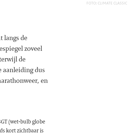
FOTO: CLIMATE CLASSIC
t langs de
espiegel zoveel
erwijl de
e aanleiding dus
 marathonweer, en
BGT (wet-bulb globe
ds kort zichtbaar is