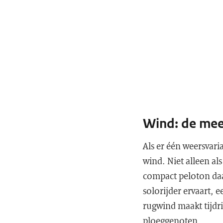
Wind: de mee
Als er één weersvari
wind. Niet alleen al
compact peloton daal
solorijder ervaart, 
rugwind maakt tijdr
ploeggenoten.