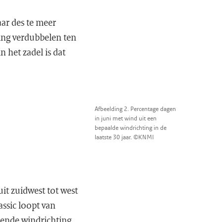
aar des te meer
ing verdubbelen ten
 het zadel is dat
Afbeelding 2. Percentage dagen
in juni met wind uit een
bepaalde windrichting in de
laatste 30 jaar. ©KNMI
it zuidwest tot west
assic loopt van
mende windrichting