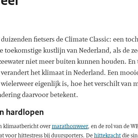
eer
n duizenden fietsers de Climate Classic: een toch
 toekomstige kustlijn van Nederland, als de ze
t zeewater niet meer buiten kunnen houden. En t
t, verandert het klimaat in Nederland. Een mooi
 wielerweer eigenlijk is, hoe het verschilt van
ndering daarvoor betekent.
en hardlopen
n klimaatbericht over
marathonweer
, en de rol van de W
t voor hittestress bij duursporters. De
hittekracht
die sin