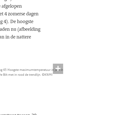
e afgelopen
et 4 zomerse dagen
ng 4). De hoogste
aden nu (afbeelding
an in de nattere
ng 45 Hoogste maximumtemperatuur in juni in
e Bilt met in rood de trendlijn. ©KNMI