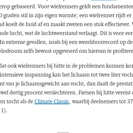
ierop gebaseerd. Voor wielrenners geldt een fundamentee
30 graden stil in zijn eigen warmte; een wielrenner rijdt 
d koelt de huid af en maakt zweten een stuk effectiever.
de lucht, wat de luchtweerstand verlaagt. Dit is voor ee
In extreme gevallen, zoals bij een werelduurrecord op d
elodroom zelfs bewust opgevoerd om hiervan te profiter
dat ook wielrenners bij hitte in de problemen kunnen k
 intensieve inspanning kan het lichaam tot twee liter voch
nt van je lichaamsgewicht aan vocht, dan daalt de prestati
wel dertig procent verslechteren. Fietsen bij hitte vereis
een tocht als de
Climate Classic
, waarbij deelnemers tot 3
 1).