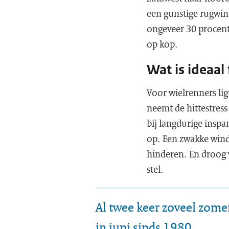
een gunstige rugwin
ongeveer 30 procent
op kop.
Wat is ideaal
Voor wielrenners li
neemt de hittestress 
bij langdurige inspa
op. Een zwakke wind
hinderen. En droog w
stel.
Al twee keer zoveel zome
in juni sinds 1980