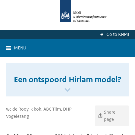
Go to KNMI
MENU
Een ontspoord Hirlam model?
wc de Rooy, k kok, ABC Tijm, DHP
Share
Vogelezang
page