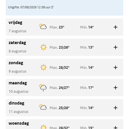
Uitgifte: 07/08/2026 12.08 uur LT
vrijdag
Max.
23°
Min.
14°
7 augustus
Neerslag
Neerslagkans
Windkracht
0/1 mm
20%
NW 3
zaterdag
Max.
23/26°
Min.
13°
Zonneschijn
Zonkracht
8 augustus
50%
6
Neerslag
Neerslagkans
Windkracht
0 mm
10%
N 2
zondag
Max.
28/32°
Min.
14°
Zonneschijn
Zonkracht
9 augustus
80%
6
Neerslag
Neerslagkans
Windkracht
0 mm
20%
ZW 3
maandag
Max.
24/27°
Min.
17°
Zonneschijn
Zonkracht
10 augustus
70%
6
Neerslag
Neerslagkans
Windkracht
0/1 mm
30%
W 3
dinsdag
Max.
25/28°
Min.
14°
Zonneschijn
Zonkracht
11 augustus
50%
6
Neerslag
Neerslagkans
Windkracht
0 mm
20%
O 2
woensdag
Max.
28/32°
Min.
15°