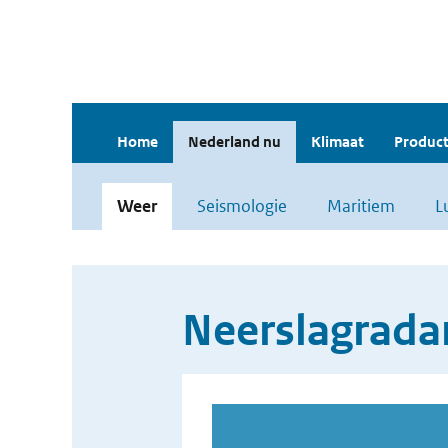
Home
Nederland nu
Klimaat
Product
Weer
Seismologie
Maritiem
L
Neerslagrada