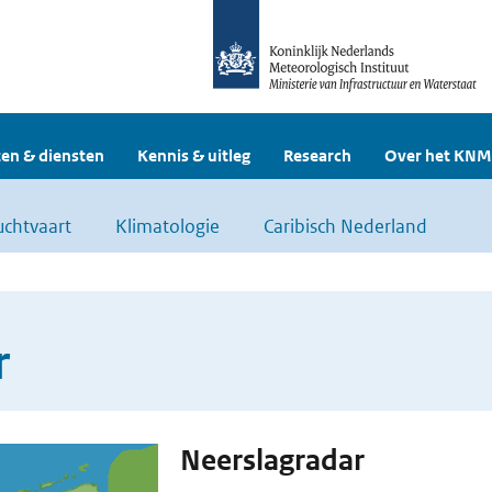
en & diensten
Kennis & uitleg
Research
Over het KNM
uchtvaart
Klimatologie
Caribisch Nederland
r
Neerslagradar