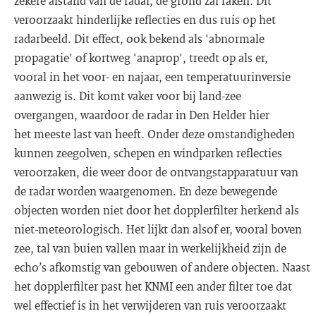
zekere afstand van de radar, de grond zal raken. Dit
veroorzaakt hinderlijke reflecties en dus ruis op het
radarbeeld. Dit effect, ook bekend als 'abnormale
propagatie' of kortweg 'anaprop', treedt op als er,
vooral in het voor- en najaar, een temperatuurinversie
aanwezig is. Dit komt vaker voor bij land-zee
overgangen, waardoor de radar in Den Helder hier
het meeste last van heeft. Onder deze omstandigheden
kunnen zeegolven, schepen en windparken reflecties
veroorzaken, die weer door de ontvangstapparatuur van
de radar worden waargenomen. En deze bewegende
objecten worden niet door het dopplerfilter herkend als
niet-meteorologisch. Het lijkt dan alsof er, vooral boven
zee, tal van buien vallen maar in werkelijkheid zijn de
echo’s afkomstig van gebouwen of andere objecten. Naast
het dopplerfilter past het KNMI een ander filter toe dat
wel effectief is in het verwijderen van ruis veroorzaakt