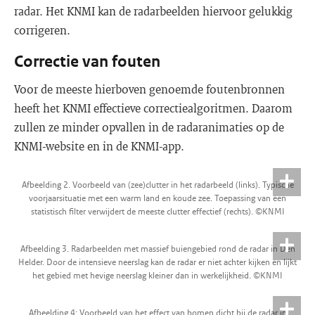
radar. Het KNMI kan de radarbeelden hiervoor gelukkig
corrigeren.
Correctie van fouten
Voor de meeste hierboven genoemde foutenbronnen
heeft het KNMI effectieve correctiealgoritmen. Daarom
zullen ze minder opvallen in de radaranimaties op de
KNMI-website en in de KNMI-app.
Afbeelding 2. Voorbeeld van (zee)clutter in het radarbeeld (links). Typische
voorjaarsituatie met een warm land en koude zee. Toepassing van een
statistisch filter verwijdert de meeste clutter effectief (rechts). ©KNMI
Afbeelding 3. Radarbeelden met massief buiengebied rond de radar in Den
Helder. Door de intensieve neerslag kan de radar er niet achter kijken en lijkt
het gebied met hevige neerslag kleiner dan in werkelijkheid. ©KNMI
Afbeelding 4: Voorbeeld van het effect van bomen dicht bij de radar in