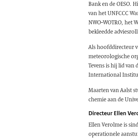
Bank en de OESO. Hi
van het UNFCCC War
NWO-WOTRO, het Worl
bekleedde adviesrol
Als hoofddirecteur v
meteorologische o
Tevens is hij lid va
International Insti
Maarten van Aalst st
chemie aan de Univer
Directeur Ellen Ve
Ellen Verolme is sin
operationele aanstur