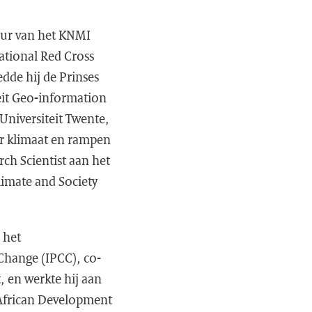
eur van het KNMI
national Red Cross
dde hij de Prinses
teit Geo-information
Universiteit Twente,
ar klimaat en rampen
rch Scientist aan het
limate and Society
 het
Change (IPCC), co-
, en werkte hij aan
African Development