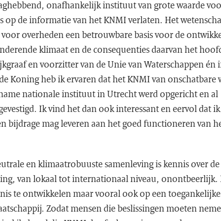
zaghebbend, onafhankelijk instituut van grote waarde voo
 op de informatie van het KNMI verlaten. Het wetensch
voor overheden een betrouwbare basis voor de ontwikkel
anderende klimaat en de consequenties daarvan het hoofd
dijkgraaf en voorzitter van de Unie van Waterschappen én 
de Koning heb ik ervaren dat het KNMI van onschatbare w
rname nationale instituut in Utrecht werd opgericht en al 
gevestigd. Ik vind het dan ook interessant en eervol dat ik
en bijdrage mag leveren aan het goed functioneren van 
utrale en klimaatrobuuste samenleving is kennis over de
ng, van lokaal tot internationaal niveau, onontbeerlijk.
nnis te ontwikkelen maar vooral ook op een toegankelijk
atschappij. Zodat mensen die beslissingen moeten neme