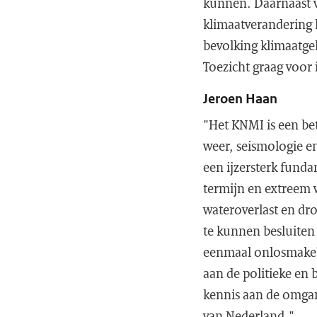
kunnen. Daarnaast v
klimaatverandering h
bevolking klimaatgel
Toezicht graag voor 
Jeroen Haan
"Het KNMI is een be
weer, seismologie en
een ijzersterk fund
termijn en extreem w
wateroverlast en dro
te kunnen besluiten
eenmaal onlosmakelij
aan de politieke en 
kennis aan de omgan
van Nederland."