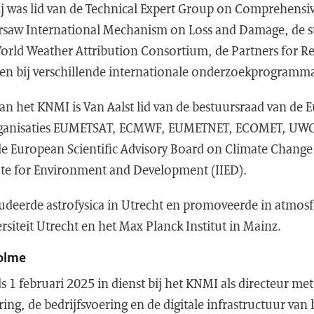
j was lid van de Technical Expert Group on Comprehens
saw International Mechanism on Loss and Damage, de s
d Weather Attribution Consortium, de Partners for Resi
len bij verschillende internationale onderzoekprogramma
an het KNMI is Van Aalst lid van de bestuursraad van de 
rganisaties EUMETSAT, ECMWF, EUMETNET, ECOMET, UW
n de European Scientific Advisory Board on Climate Change 
tute for Environment and Development (IIED).
udeerde astrofysica in Utrecht en promoveerde in atmosfe
siteit Utrecht en het Max Planck Institut in Mainz.
rolme
ds 1 februari 2025 in dienst bij het KNMI als directeur me
ing, de bedrijfsvoering en de digitale infrastructuur va