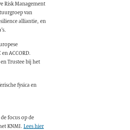
ive Risk Management
tuurgroep van
lience alliantie, en
’s.
Europese
C en ACCORD.
en Trustee bij het
rische fysica en
t de focus op de
n het KNMI.
Lees hier