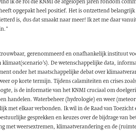
ind ik de rol die KNMI de afgelopen jaren rondom comm
eeft opgepakt heel positief. Het is ontzettend belangrij
etterd is, dus dat smaakt naar meer! Ik zet me daar vanui
in."
trouwbaar, gerenommeerd en onafhankelijk instituut vo
 klimaat(scenario’s). De wetenschappelijke data, informa
ament onder het maatschappelijke debat over klimaatvera
eer op korte termijn. Tijdens calamiteiten en crises zoa
ogte, is de informatie van het KNMI cruciaal om doelger
 en handelen. Waterbeheer (hydrologie) en weer (meteoro
k met elkaar verbonden. Ik wil in de Raad van Toezicht 
bestuurlijke gesprekken en keuzes over de bijdrage van b
g met weersextremen, klimaatverandering en de (ruimtel