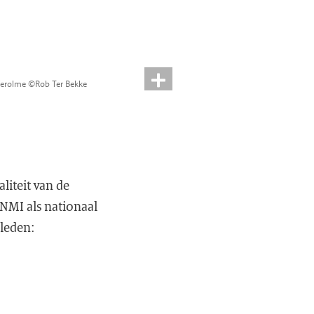
 Verolme ©Rob Ter Bekke
liteit van de
NMI als nationaal
 leden: