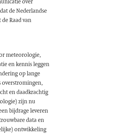
unicatie over
k dat de Nederlandse
t de Raad van
or meteorologie,
tie en kennis leggen
ndering op lange
ls overstromingen,
icht en daadkrachtig
logie) zijn nu
een bijdrage leveren
etrouwbare data en
ijke) ontwikkeling