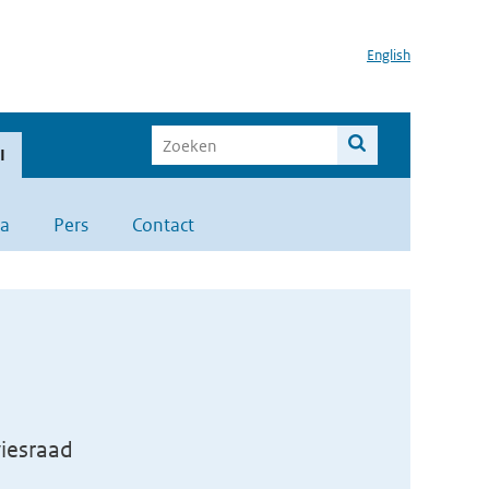
English
I
a
Pers
Contact
viesraad