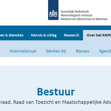
en & diensten
Kennis & uitleg
Research
Over het KNM
Internationaal
Werken bij
Nieuws
Agend
Bestuur
eraad, Raad van Toezicht en Maatschappelijke Ad