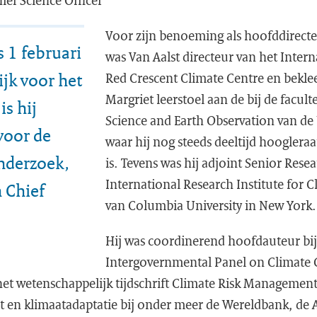
ef Science Officer
Voor zijn benoeming als hoofddirect
s 1 februari
was Van Aalst directeur van het Inter
jk voor het
Red Crescent Climate Centre en beklee
Margriet leerstoel aan de bij de facul
is hij
Science and Earth Observation van de 
voor de
waar hij nog steeds deeltijd hooglera
onderzoek,
is. Tevens was hij adjoint Senior Resea
International Research Institute for C
 Chief
van Columbia University in New York.
Hij was coordinerend hoofdauteur bij
Intergovernmental Panel on Climate 
het wetenschappelijk tijdschrift Climate Risk Management
n klimaatadaptatie bij onder meer de Wereldbank, de 