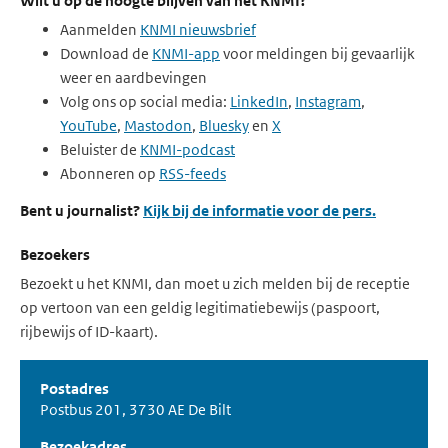
Wilt u op de hoogte blijven van het KNMI?
Aanmelden
KNMI nieuwsbrief
Download de
KNMI-app
voor meldingen bij gevaarlijk
weer en aardbevingen
Volg ons op social media:
LinkedIn
,
Instagram
,
YouTube
,
Mastodon
,
Bluesky
en
X
Beluister de
KNMI-podcast
Abonneren op
RSS-feeds
Bent u journalist?
Kijk bij de informatie voor de pers.
Bezoekers
Bezoekt u het KNMI, dan moet u zich melden bij de receptie
op vertoon van een geldig legitimatiebewijs (paspoort,
rijbewijs of ID-kaart).
Postadres
Postbus 201, 3730 AE De Bilt
Bezoekadres