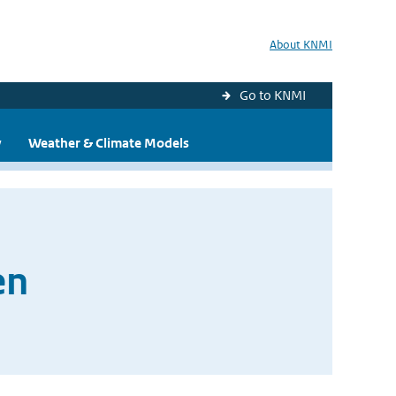
About KNMI
Go to KNMI
y
Weather & Climate Models
en