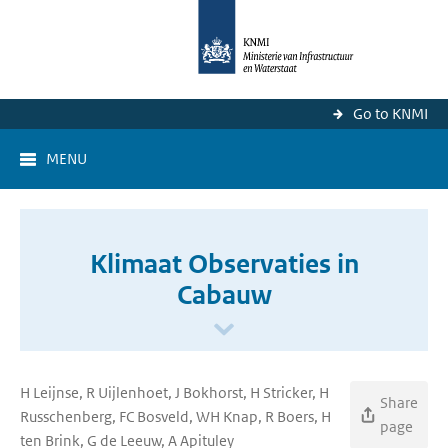
Go to KNMI
MENU
Klimaat Observaties in
Cabauw
H Leijnse, R Uijlenhoet, J Bokhorst, H Stricker, H
Share
Russchenberg, FC Bosveld, WH Knap, R Boers, H
page
ten Brink, G de Leeuw, A Apituley