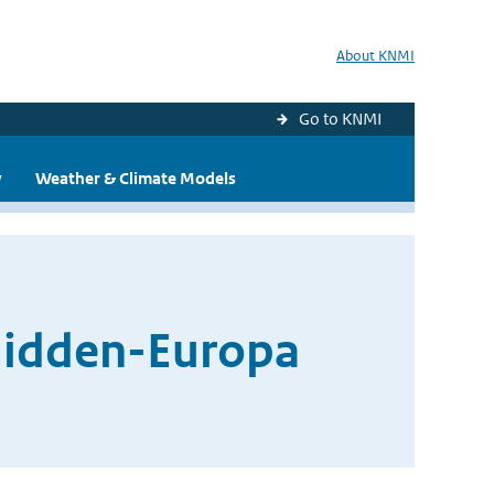
About KNMI
Go to KNMI
y
Weather & Climate Models
 Midden-Europa