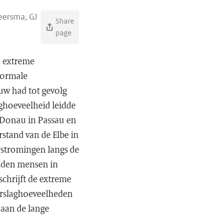
Beersma, GJ
Share
page
n extreme
 normale
euw had tot gevolg
aghoeveelheid leidde
 Donau in Passau en
stand van de Elbe in
rstromingen langs de
enden mensen in
schrijft de extreme
erslaghoeveelheden
 aan de lange