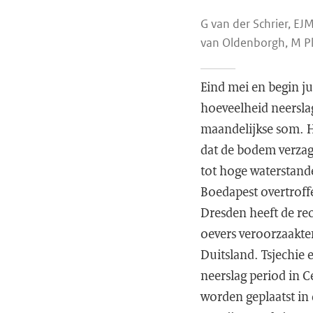
G van der Schrier, EJ
van Oldenborgh, M Pli
Eind mei en begin j
hoeveelheid neerslag
maandelijkse som. He
dat de bodem verzagi
tot hoge waterstand
Boedapest overtroff
Dresden heeft de re
oevers veroorzaakte
Duitsland. Tsjechie 
neerslag period in
worden geplaatst in 