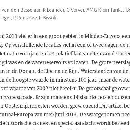
M van den Besselaar, R Leander, G Verver, AMG Klein Tank, J 
eger, R Renshaw, P Bissoli
uni 2013 viel er in een groot gebied in Midden-Europa ee
. Op verschillende locaties viel in een of twee dagen de
t natte voorjaar en het relatief laat smelten van de sne
gd was en de waterreservoirs vol zaten. De grote neersl
en in de Donau, de Elbe en de Rijn. Waterstanden van de
en de hoogste waarde in minstens 100 jaar, maar de water
cord waarde van 2002 niet bereikt. De grootschalige ovse
n grote schade. Er zijn minstens 14 slachtoffers en duiz
en Oostenrijk moesten worden geevacueerd.Dit artikel be
 Centraal-Europa van mei/juni 2013. De waargenomen ne
de historische context en special aandacht wordt besteed