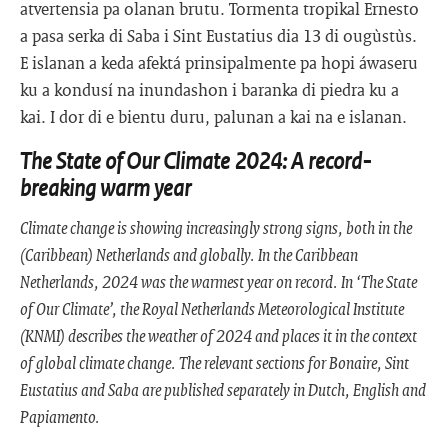
atvertensia pa olanan brutu. Tormenta tropikal Ernesto
a pasa serka di Saba i Sint Eustatius dia 13 di ougùstùs.
E islanan a keda afektá prinsipalmente pa hopi áwaseru
ku a kondusí na inundashon i baranka di piedra ku a
kai. I dor di e bientu duru, palunan a kai na e islanan.
The State of Our Climate 2024: A record-
breaking warm year
Climate change is showing increasingly strong signs, both in the
(Caribbean) Netherlands and globally. In the Caribbean
Netherlands, 2024 was the warmest year on record. In ‘The State
of Our Climate’, the Royal Netherlands Meteorological Institute
(KNMI) describes the weather of 2024 and places it in the context
of global climate change. The relevant sections for Bonaire, Sint
Eustatius and Saba are published separately in Dutch, English and
Papiamento.