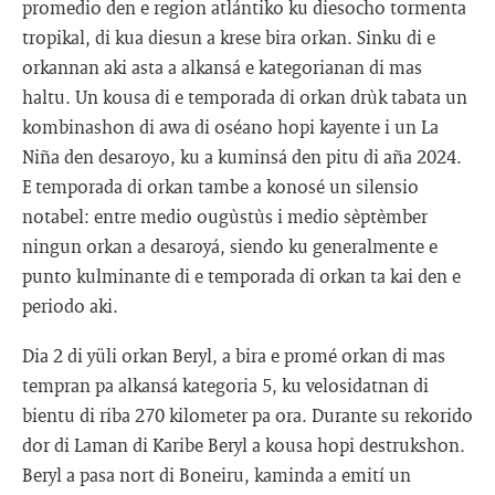
promedio den e region atlántiko ku diesocho tormenta
tropikal, di kua diesun a krese bira orkan. Sinku di e
orkannan aki asta a alkansá e kategorianan di mas
haltu. Un kousa di e temporada di orkan drùk tabata un
kombinashon di awa di oséano hopi kayente i un La
Niña den desaroyo, ku a kuminsá den pitu di aña 2024.
E temporada di orkan tambe a konosé un silensio
notabel: entre medio ougùstùs i medio sèptèmber
ningun orkan a desaroyá, siendo ku generalmente e
punto kulminante di e temporada di orkan ta kai den e
periodo aki.
Dia 2 di yüli orkan Beryl, a bira e promé orkan di mas
tempran pa alkansá kategoria 5, ku velosidatnan di
bientu di riba 270 kilometer pa ora. Durante su rekorido
dor di Laman di Karibe Beryl a kousa hopi destrukshon.
Beryl a pasa nort di Boneiru, kaminda a emití un