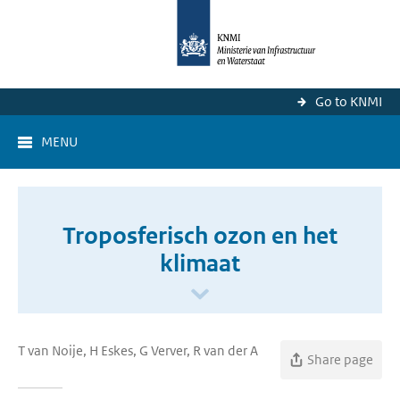
Go to KNMI
MENU
Troposferisch ozon en het
klimaat
T van Noije, H Eskes, G Verver, R van der A
Share page