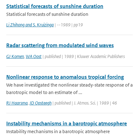
Statistical forecasts of sunshine duration
Statistical forecasts of sunshine duration
Li Zhihong and S. Kruizinga
| --1989 | pp19
Radar scattering from modulated wind waves
GJ Komen
,
WA Oost
| published | 1989 | Kluwer Academic Publishers
Nonlinear response to anomalous tropical forcing
We have investigated the nonlinear steady-state response of a
barotropic model to an estimate of ...
RJ Haarsma
,
JD Opsteegh
| published | J. Atmos. Sci. | 1989 | 46
Instability mechanisms in a barotropic atmosphere
Instability mechanisms in a barotropic atmosphere