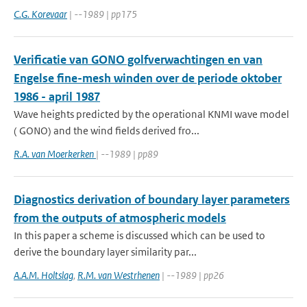
C.G. Korevaar
| --1989 | pp175
Verificatie van GONO golfverwachtingen en van
Engelse fine-mesh winden over de periode oktober
1986 - april 1987
Wave heights predicted by the operational KNMI wave model
( GONO) and the wind fields derived fro...
R.A. van Moerkerken
| --1989 | pp89
Diagnostics derivation of boundary layer parameters
from the outputs of atmospheric models
In this paper a scheme is discussed which can be used to
derive the boundary layer similarity par...
A.A.M. Holtslag
,
R.M. van Westrhenen
| --1989 | pp26