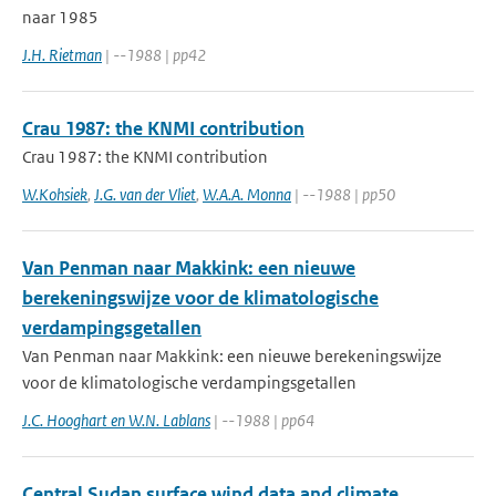
naar 1985
J.H. Rietman
| --1988 | pp42
Crau 1987: the KNMI contribution
Crau 1987: the KNMI contribution
W.Kohsiek
,
J.G. van der Vliet
,
W.A.A. Monna
| --1988 | pp50
Van Penman naar Makkink: een nieuwe
berekeningswijze voor de klimatologische
verdampingsgetallen
Van Penman naar Makkink: een nieuwe berekeningswijze
voor de klimatologische verdampingsgetallen
J.C. Hooghart en W.N. Lablans
| --1988 | pp64
Central Sudan surface wind data and climate