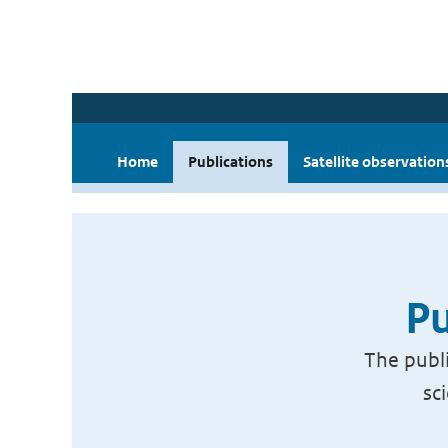
Home
Publications
Satellite observation
Pu
The publi
sc