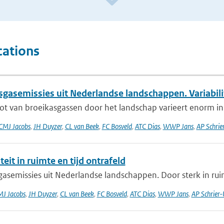
cations
gasemissies uit Nederlandse landschappen. Variabilite
ot van broeikasgassen door het landschap varieert enorm in t
CMJ Jacobs
,
JH Duyzer
,
CL van Beek
,
FC Bosveld
,
ATC Dias
,
WWP Jans
,
AP Schrier
iteit in ruimte en tijd ontrafeld
asemissies uit Nederlandse landschappen. Door sterk in ruim
J Jacobs
,
JH Duyzer
,
CL van Beek
,
FC Bosveld
,
ATC Dias
,
WWP Jans
,
AP Schrier-U