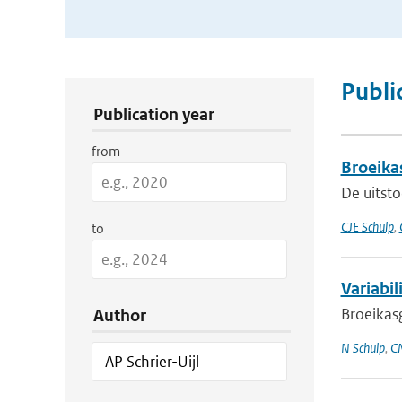
Publication Search Filters
Publi
Publication year
from
Broeikas
De uitsto
CJE Schulp
,
to
Variabil
Broeikasg
Author
N Schulp
,
CM