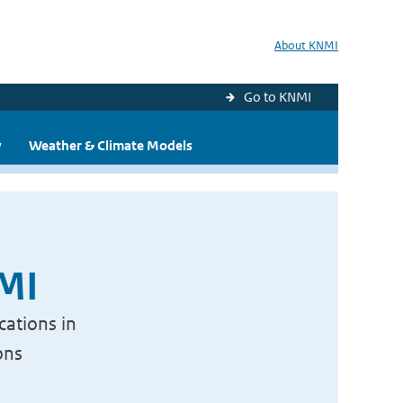
About KNMI
Go to KNMI
y
Weather & Climate Models
NMI
cations in
ons