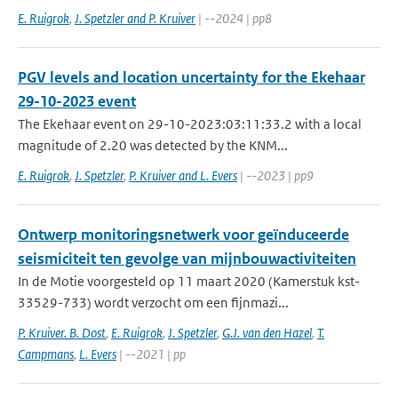
E. Ruigrok
,
J. Spetzler and P. Kruiver
| --2024 | pp8
PGV levels and location uncertainty for the Ekehaar
29-10-2023 event
The Ekehaar event on 29-10-2023:03:11:33.2 with a local
magnitude of 2.20 was detected by the KNM...
E. Ruigrok
,
J. Spetzler
,
P. Kruiver and L. Evers
| --2023 | pp9
Ontwerp monitoringsnetwerk voor geïnduceerde
seismiciteit ten gevolge van mijnbouwactiviteiten
In de Motie voorgesteld op 11 maart 2020 (Kamerstuk kst-
33529-733) wordt verzocht om een fijnmazi...
P. Kruiver. B. Dost
,
E. Ruigrok
,
J. Spetzler
,
G.J. van den Hazel
,
T.
Campmans
,
L. Evers
| --2021 | pp