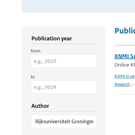
Publication Search Filters
Publi
Publication year
from
KNMI Spe
Online K
KNMI in sam
to
Research.
| 
Author