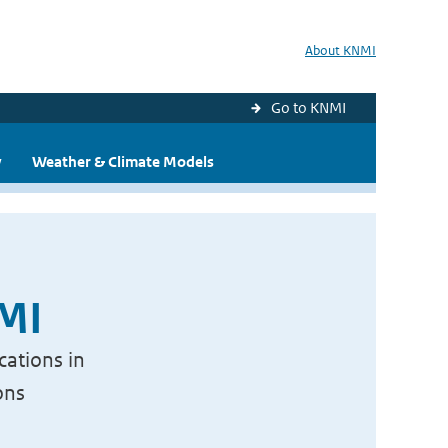
About KNMI
Go to KNMI
y
Weather & Climate Models
NMI
cations in
ons