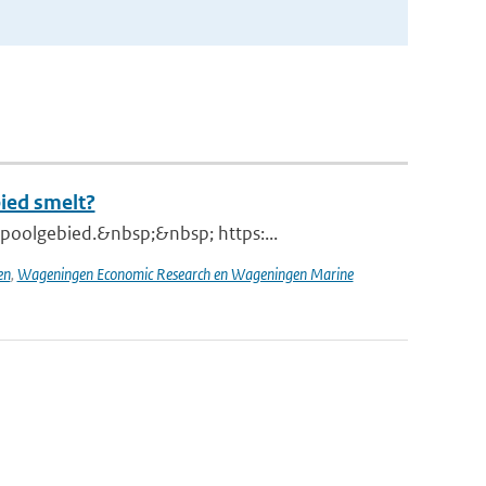
bied smelt?
poolgebied.&nbsp;&nbsp; https:...
en
,
Wageningen Economic Research en Wageningen Marine