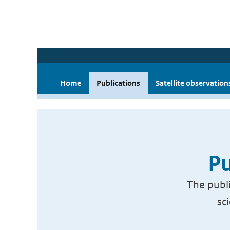
Home
Publications
Satellite observation
Pu
The publi
sc