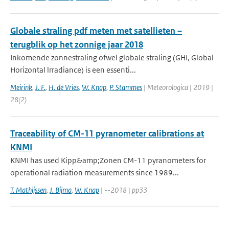
Globale straling pdf meten met satellieten –
terugblik op het zonnige jaar 2018
Inkomende zonnestraling ofwel globale straling (GHI, Global
Horizontal lrradiance) is een essenti...
Meirink
,
J. F.
,
H. de Vries
,
W. Knap
,
P. Stammes
| Meteorologica | 2019 |
28(2)
Traceability of CM-11 pyranometer calibrations at
KNMI
KNMI has used Kipp&amp;Zonen CM-11 pyranometers for
operational radiation measurements since 1989...
T. Mathijssen
,
J. Bijma
,
W. Knap
| --2018 | pp33