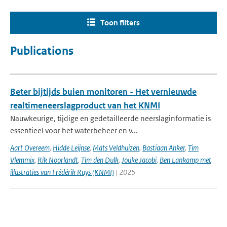
Toon filters
Publications
Beter bijtijds buien monitoren - Het vernieuwde
realtimeneerslagproduct van het KNMI
Nauwkeurige, tijdige en gedetailleerde neerslaginformatie is
essentieel voor het waterbeheer en v...
Aart Overeem
,
Hidde Leijnse
,
Mats Veldhuizen
,
Bastiaan Anker
,
Tim
Vlemmix
,
Rik Noorlandt
,
Tim den Dulk
,
Jouke Jacobi
,
Ben Lankamp met
illustraties van Frédérik Ruys (KNMI)
| 2025