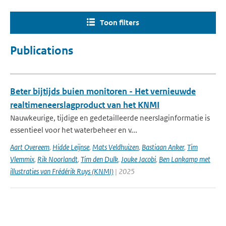
Toon filters
Publications
Beter bijtijds buien monitoren - Het vernieuwde
realtimeneerslagproduct van het KNMI
Nauwkeurige, tijdige en gedetailleerde neerslaginformatie is
essentieel voor het waterbeheer en v...
Aart Overeem
,
Hidde Leijnse
,
Mats Veldhuizen
,
Bastiaan Anker
,
Tim
Vlemmix
,
Rik Noorlandt
,
Tim den Dulk
,
Jouke Jacobi
,
Ben Lankamp met
illustraties van Frédérik Ruys (KNMI)
| 2025