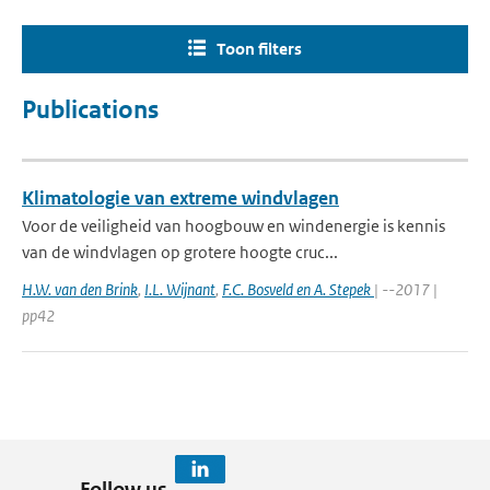
Toon filters
Publications
Klimatologie van extreme windvlagen
Voor de veiligheid van hoogbouw en windenergie is kennis
van de windvlagen op grotere hoogte cruc...
H.W. van den Brink
,
I.L. Wijnant
,
F.C. Bosveld en A. Stepek
| --2017 |
pp42
Follow us