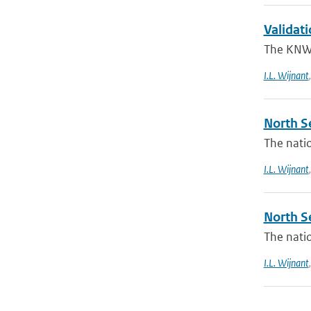
Validat
The KNW 
I.L. Wijnant
North Se
The natio
I.L. Wijnant
North S
The natio
I.L. Wijnant