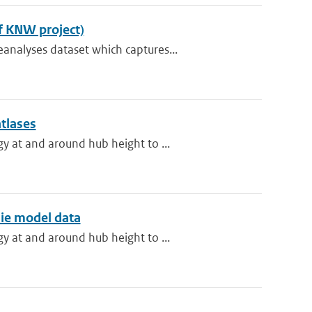
f KNW project)
analyses dataset which captures...
atlases
y at and around hub height to ...
ie model data
y at and around hub height to ...