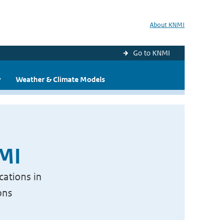
About KNMI
Go to KNMI
y
Weather & Climate Models
NMI
cations in
ons