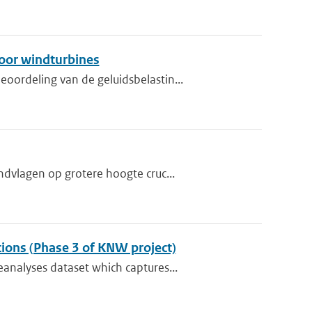
oor windturbines
ordeling van de geluidsbelastin...
dvlagen op grotere hoogte cruc...
tions (Phase 3 of KNW project)
analyses dataset which captures...