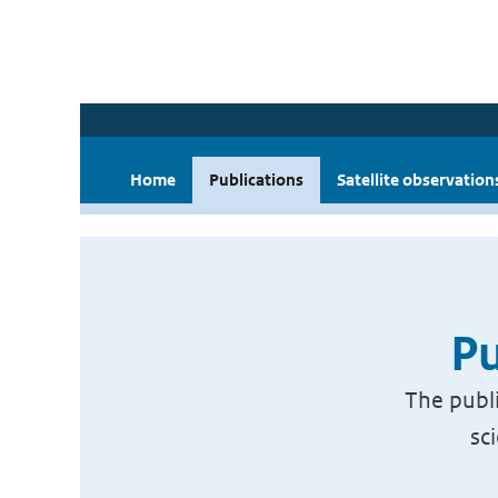
Home
Publications
Satellite observation
Pu
The publi
sc