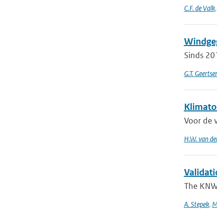
C.F. de Valk
Windgeg
Sinds 20
G.T. Geerts
Klimato
Voor de 
H.W. van de
Validati
The KNW 
A. Stepek
,
M