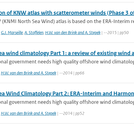
ion of KNW atlas with scatterometer winds (Phase 3 o
(KNMI North Sea Wind) atlas is based on the ERA-Interim re
,
G.J. Marseille
,
A. Stoffelen
,
H.W. van den Brink and A. Stepek
| --2015 | pp50
a wind climatology Part 1: a review of existing wind 
nal government needs high quality offshore wind climatolog
,
H.W. van den Brink and A. Stepek
| --2014 | pp66
ea Wind Climatology Part 2: ERA-Interim and Harmon
nal government needs high quality offshore wind climatolog
,
H.W. van den Brink and A. Stepek
| --2014 | pp52