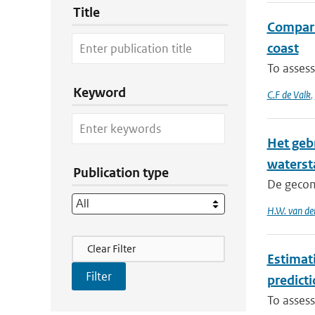
Title
Comparis
coast
To assess
Keyword
C.F de Valk
,
Het geb
waterst
Publication type
De gecom
H.W. van de
Filter Actions
Clear Filter
Estimat
predicti
To assess