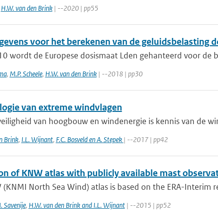
,
H.W. van den Brink
| --2020 | pp55
evens voor het berekenen van de geluidsbelasting d
10 wordt de Europese dosismaat Lden gehanteerd voor de beo
ema
,
M.P. Scheele
,
H.W. van den Brink
| --2018 | pp30
logie van extreme windvlagen
veiligheid van hoogbouw en windenergie is kennis van de win
n Brink
,
I.L. Wijnant
,
F.C. Bosveld en A. Stepek
| --2017 | pp42
on of KNW atlas with publicly available mast observa
(KNMI North Sea Wind) atlas is based on the ERA-Interim re
. Savenije
,
H.W. van den Brink and I.L. Wijnant
| --2015 | pp52