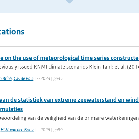
cations
e on the use of meteorological time series construct
eviously issued KNMI climate scenarios Klein Tank et al. (2014
n Brink
,
C.F. de Valk
| --2023 | pp35
van de statistiek van extreme zeewaterstand en win
mulaties
eoordeling van de veiligheid van de primaire waterkeringen 
,
H.W. van den Brink
| --2023 | pp89