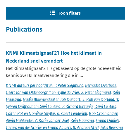
Toon filters
Publications
KNMI Klimaatsignaal'21 Hoe het klimaat in
Nederland snel verandert
Het Klimaatsignaal’21 is gebaseerd op de grote hoeveelheid
kennis over klimaatverandering die in ...
KNMI auteurs per hoofdstuk 1: Peter Siegmund
,
Bernadet Overbeek
,
Geert Jan van Oldenborgh † en Hylke de Vries. 2: Peter Siegmund
,
Rein
Haarsma
,
Nadia Bloemendaal en Job Dullaart. 3: Rob van Dorland. 4:
Sybren Drijfhout en Dewi Le Bars. 5: Richard Bintanja
,
Dewi Le Bars
,
Caitlin Pot en Nomikos Skyllas. 6: Geert Lenderink
,
Rob Groenland en
Alwin Haklander. 7: Karin van der Wiel
,
Rein Haarsma
,
Emma Daniels
,
Gerard van der Schrier en Emma Aalbers. 8: Andreas Sterl
,
Jules Beersma