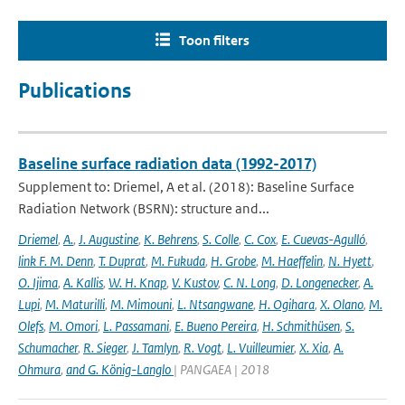
Toon filters
Publications
Baseline surface radiation data (1992-2017)
Supplement to: Driemel, A et al. (2018): Baseline Surface
Radiation Network (BSRN): structure and...
Driemel
,
A.
,
J. Augustine
,
K. Behrens
,
S. Colle
,
C. Cox
,
E. Cuevas-Agulló
,
link F. M. Denn
,
T. Duprat
,
M. Fukuda
,
H. Grobe
,
M. Haeffelin
,
N. Hyett
,
O. Ijima
,
A. Kallis
,
W. H. Knap
,
V. Kustov
,
C. N. Long
,
D. Longenecker
,
A.
Lupi
,
M. Maturilli
,
M. Mimouni
,
L. Ntsangwane
,
H. Ogihara
,
X. Olano
,
M.
Olefs
,
M. Omori
,
L. Passamani
,
E. Bueno Pereira
,
H. Schmithüsen
,
S.
Schumacher
,
R. Sieger
,
J. Tamlyn
,
R. Vogt
,
L. Vuilleumier
,
X. Xia
,
A.
Ohmura
,
and G. König-Langlo
| PANGAEA | 2018