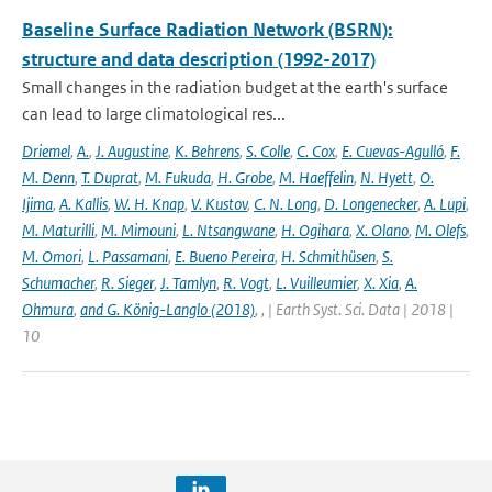
Baseline Surface Radiation Network (BSRN):
structure and data description (1992-2017)
Small changes in the radiation budget at the earth's surface
can lead to large climatological res...
Driemel
,
A.
,
J. Augustine
,
K. Behrens
,
S. Colle
,
C. Cox
,
E. Cuevas-Agulló
,
F.
M. Denn
,
T. Duprat
,
M. Fukuda
,
H. Grobe
,
M. Haeffelin
,
N. Hyett
,
O.
Ijima
,
A. Kallis
,
W. H. Knap
,
V. Kustov
,
C. N. Long
,
D. Longenecker
,
A. Lupi
,
M. Maturilli
,
M. Mimouni
,
L. Ntsangwane
,
H. Ogihara
,
X. Olano
,
M. Olefs
,
M. Omori
,
L. Passamani
,
E. Bueno Pereira
,
H. Schmithüsen
,
S.
Schumacher
,
R. Sieger
,
J. Tamlyn
,
R. Vogt
,
L. Vuilleumier
,
X. Xia
,
A.
Ohmura
,
and G. König-Langlo (2018)
,
,
| Earth Syst. Sci. Data | 2018 |
10