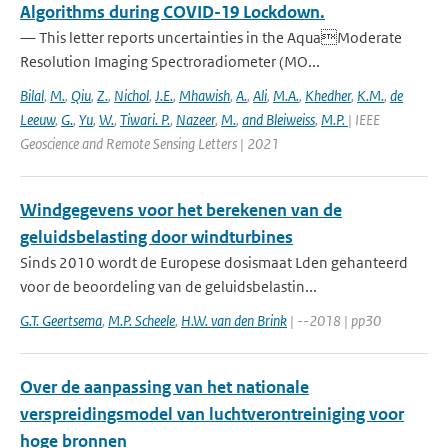
Algorithms during COVID-19 Lockdown.
— This letter reports uncertainties in the AquaModerate
Resolution Imaging Spectroradiometer (MO...
Bilal
,
M.
,
Qiu
,
Z.
,
Nichol
,
J.E.
,
Mhawish
,
A.
,
Ali
,
M.A.
,
Khedher
,
K.M.
,
de
Leeuw
,
G.
,
Yu
,
W.
,
Tiwari. P.
,
Nazeer
,
M.
,
and Bleiweiss
,
M.P.
| IEEE
Geoscience and Remote Sensing Letters | 2021
Windgegevens voor het berekenen van de
geluidsbelasting door windturbines
Sinds 2010 wordt de Europese dosismaat Lden gehanteerd
voor de beoordeling van de geluidsbelastin...
G.T. Geertsema
,
M.P. Scheele
,
H.W. van den Brink
| --2018 | pp30
Over de aanpassing van het nationale
verspreidingsmodel van luchtverontreiniging voor
hoge bronnen