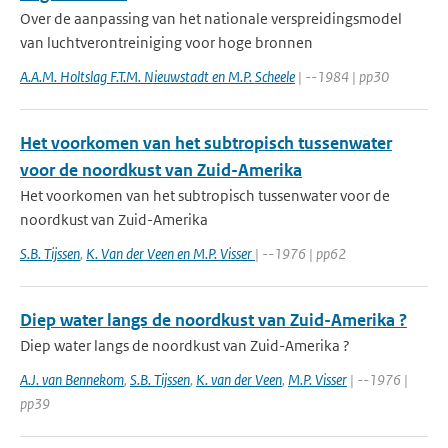
Over de aanpassing van het nationale verspreidingsmodel
van luchtverontreiniging voor hoge bronnen
A.A.M. Holtslag F.T.M. Nieuwstadt en M.P. Scheele
| --1984 | pp30
Het voorkomen van het subtropisch tussenwater
voor de noordkust van Zuid-Amerika
Het voorkomen van het subtropisch tussenwater voor de
noordkust van Zuid-Amerika
S.B. Tijssen
,
K. Van der Veen en M.P. Visser
| --1976 | pp62
Diep water langs de noordkust van Zuid-Amerika ?
Diep water langs de noordkust van Zuid-Amerika ?
A.J. van Bennekom
,
S.B. Tijssen
,
K. van der Veen
,
M.P. Visser
| --1976 |
pp39