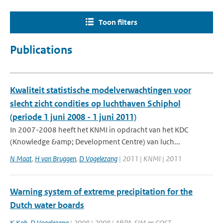
Toon filters
Publications
Kwaliteit statistische modelverwachtingen voor
slecht zicht condities op luchthaven Schiphol
(periode 1 juni 2008 - 1 juni 2011)
In 2007-2008 heeft het KNMI in opdracht van het KDC
(Knowledge &amp; Development Centre) van luch...
N Maat
,
H van Bruggen
,
D Vogelezang
| 2011 | KNMI | 2011
Warning system of extreme precipitation for the
Dutch water boards
K Kok
,
D Vogelezang
| 2008 | 2008 | ARPA-SIM en COST