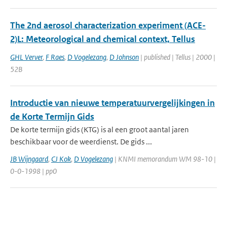
The 2nd aerosol characterization experiment (ACE-
2)L: Meteorological and chemical context, Tellus
GHL Verver
,
F Raes
,
D Vogelezang
,
D Johnson
| published | Tellus | 2000 |
52B
Introductie van nieuwe temperatuurvergelijkingen in
de Korte Termijn Gids
De korte termijn gids (KTG) is al een groot aantal jaren
beschikbaar voor de weerdienst. De gids ...
JB Wijngaard
,
CJ Kok
,
D Vogelezang
| KNMI memorandum WM 98-10 |
0-0-1998 | pp0