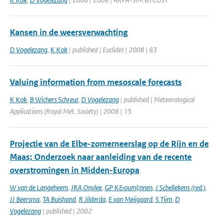
Kansen in de weersverwachting
D Vogelezang
,
K Kok
| published | Euclides | 2008 | 83
Valuing information from mesoscale forecasts
K Kok
,
B Wichers Schreur
,
D Vogelezang
| published | Meteorological
Applications (Royal Met. Society) | 2008 | 15
Projectie van de Elbe-zomerneerslag op de Rijn en de
Maas; Onderzoek naar aanleiding van de recente
overstromingen in Midden-Europa
W van de Langeheem
,
JRA Onvlee
,
GP K&ouml;nnen
,
J Schellekens (red.)
,
JJ Beersma
,
TA Buishand
,
R Jilderda
,
E van Meijgaard
,
S Tijm
,
D
Vogelezang
| published | 2002