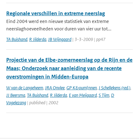
Regionale verschillen in extreme neerslag
Eind 2004 werd een nieuwe statistiek van extreme
neerslaghoeveelheden voor duren van vier uur tot...
TA Buishand
,
R Jilderda
,
JB Wijngaard
| 3-3-2009 | pp47
Projectie van de Elbe-zomerneerslag op de Rijn en de
Maas; Onderzoek naar aanleiding van de recente
overstromingen in Midden-Europa
W van de Langeheem
,
JRA Onvlee
,
GP K&ouml;nnen
,
J Schellekens (red.)
,
JJ Beersma
,
TA Buishand
,
R Jilderda
,
E van Meijgaard
,
S Tijm
,
D
Vogelezang
| published | 2002