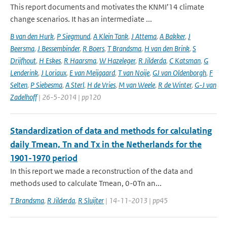
This report documents and motivates the KNMI’14 climate
change scenarios. It has an intermediate ...
B van den Hurk
,
P Siegmund
,
A Klein Tank
,
J Attema
,
A Bakker
,
J
Beersma
,
J Bessembinder
,
R Boers
,
T Brandsma
,
H van den Brink
,
S
Drijfhout
,
H Eskes
,
R Haarsma
,
W Hazeleger
,
R Jilderda
,
C Katsman
,
G
Lenderink
,
J Loriaux
,
E van Meijgaard
,
T van Noije
,
GJ van Oldenborgh
,
F
Selten
,
P Siebesma
,
A Sterl
,
H de Vries
,
M van Weele
,
R de Winter
,
G-J van
Zadelhoff
| 26-5-2014 | pp120
Standardization of data and methods for calculating
daily Tmean, Tn and Tx in the Netherlands for the
1901-1970 period
In this report we made a reconstruction of the data and
methods used to calculate Tmean, 0-0Tn an...
T Brandsma
,
R Jilderda
,
R Sluijter
| 14-11-2013 | pp45