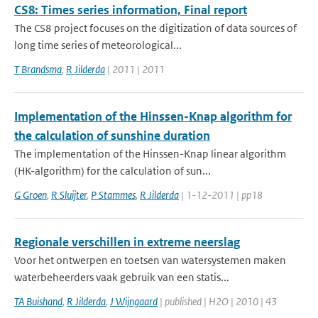
CS8: Times series information, Final report
The CS8 project focuses on the digitization of data sources of
long time series of meteorological...
T Brandsma
,
R Jilderda
| 2011 | 2011
Implementation of the Hinssen-Knap algorithm for
the calculation of sunshine duration
The implementation of the Hinssen-Knap linear algorithm
(HK-algorithm) for the calculation of sun...
G Groen
,
R Sluijter
,
P Stammes
,
R Jilderda
| 1-12-2011 | pp18
Regionale verschillen in extreme neerslag
Voor het ontwerpen en toetsen van watersystemen maken
waterbeheerders vaak gebruik van een statis...
TA Buishand
,
R Jilderda
,
J Wijngaard
| published | H2O | 2010 | 43