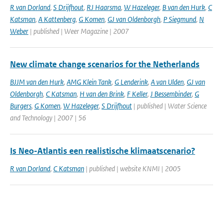
R van Dorland
,
S Drijfhout
,
RJ Haarsma
,
W Hazeleger
,
B van den Hurk
,
C
Katsman
,
A Kattenberg
,
G Komen
,
GJ van Oldenborgh
,
P Siegmund
,
N
Weber
| published | Weer Magazine | 2007
New climate change scenarios for the Netherlands
BJJM van den Hurk
,
AMG Klein Tank
,
G Lenderink
,
A van Ulden
,
GJ van
Oldenborgh
,
C Katsman
,
H van den Brink
,
F Keller
,
J Bessembinder
,
G
Burgers
,
G Komen
,
W Hazeleger
,
S Drijfhout
| published | Water Science
and Technology | 2007 | 56
Is Neo-Atlantis een realistische klimaatscenario?
R van Dorland
,
C Katsman
| published | website KNMI | 2005