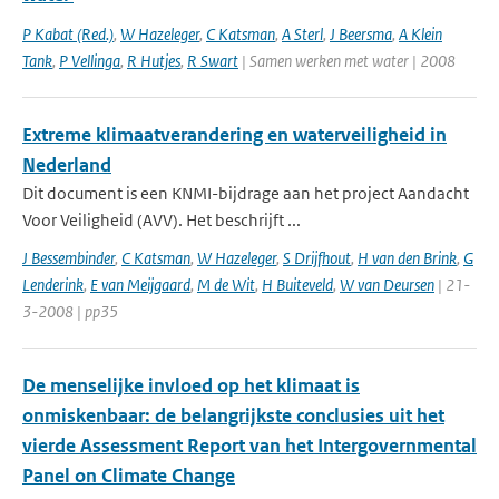
P Kabat (Red.)
,
W Hazeleger
,
C Katsman
,
A Sterl
,
J Beersma
,
A Klein
Tank
,
P Vellinga
,
R Hutjes
,
R Swart
| Samen werken met water | 2008
Extreme klimaatverandering en waterveiligheid in
Nederland
Dit document is een KNMI-bijdrage aan het project Aandacht
Voor Veiligheid (AVV). Het beschrijft ...
J Bessembinder
,
C Katsman
,
W Hazeleger
,
S Drijfhout
,
H van den Brink
,
G
Lenderink
,
E van Meijgaard
,
M de Wit
,
H Buiteveld
,
W van Deursen
| 21-
3-2008 | pp35
De menselijke invloed op het klimaat is
onmiskenbaar: de belangrijkste conclusies uit het
vierde Assessment Report van het Intergovernmental
Panel on Climate Change