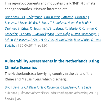
This report documents and motivates the KNMI’14 climate
change scenarios. It has an intermediate ...
B van den Hurk
,
P Siegmund
,
A Klein Tank
,
J Attema
,
A Bakker
,
J
Beersma
,
J Bessembinder
,
R Boers
,
T Brandsma
,
H van den Brink
,
S
Drijfhout
,
H Eskes
,
R Haarsma
,
W Hazeleger
,
R Jilderda
,
C Katsman
,
G
Lenderink
,
J Loriaux
,
E van Meijgaard
,
T van Noije
,
GJ van Oldenborgh
,
F
Selten
,
P Siebesma
,
A Sterl
,
H de Vries
,
M van Weele
,
R de Winter
,
G-J van
Zadelhoff
| 26-5-2014 | pp120
Vulnerability Assessments in the Netherlands Using
Climate Scenarios
The Netherlands is a low-lying country in the delta of the
Rhine and Meuse rivers, which discharg...
B van den Hurk
,
A Klein Tank
,
C Katsman
,
G Lenderink
,
A Te Linde
|
published | Climate Vulnerability: Understanding and Addressin | 2013 |
Elsevier | yes