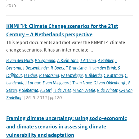
2015
KNMI'14: Climate Change scenarios for the 21st
Century – A Netherlands perspective
This report documents and motivates the KNMI’14 climate
change scenarios. It has an intermediate ...
B van den Hurk
,
P Siegmund
,
A Klein Tank
,
J Attema
,
A Bakker
,
J
Beersma
,
J Bessembinder
,
R Boers
,
T Brandsma
,
H van den Brink
,
S
Drijfhout
,
H Eskes
,
R Haarsma
,
W Hazeleger
,
R Jilderda
,
C Katsman
,
G
Lenderink
,
J Loriaux
,
E van Meijgaard
,
T van Noije
,
GJ van Oldenborgh
,
F
Selten
,
P Siebesma
,
A Sterl
,
H de Vries
,
M van Weele
,
R de Winter
,
G-J van
Zadelhoff
| 26-5-2014 | pp120
Framing climate uncertainty: using socio-economic
and climate scenarios in assessing climate
vulnerability and adaptation