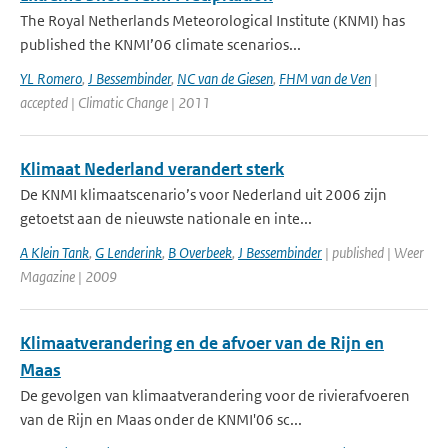
The Royal Netherlands Meteorological Institute (KNMI) has
published the KNMI’06 climate scenarios...
YL Romero
,
J Bessembinder
,
NC van de Giesen
,
FHM van de Ven
|
accepted | Climatic Change | 2011
Klimaat Nederland verandert sterk
De KNMI klimaatscenario’s voor Nederland uit 2006 zijn
getoetst aan de nieuwste nationale en inte...
A Klein Tank
,
G Lenderink
,
B Overbeek
,
J Bessembinder
| published | Weer
Magazine | 2009
Klimaatverandering en de afvoer van de Rijn en
Maas
De gevolgen van klimaatverandering voor de rivierafvoeren
van de Rijn en Maas onder de KNMI'06 sc...