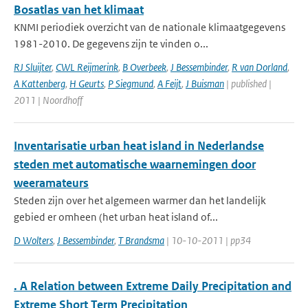
Bosatlas van het klimaat
KNMI periodiek overzicht van de nationale klimaatgegevens
1981-2010. De gegevens zijn te vinden o...
RJ Sluijter
,
CWL Reijmerink
,
B Overbeek
,
J Bessembinder
,
R van Dorland
,
A Kattenberg
,
H Geurts
,
P Siegmund
,
A Feijt
,
J Buisman
| published |
2011 | Noordhoff
Inventarisatie urban heat island in Nederlandse
steden met automatische waarnemingen door
weeramateurs
Steden zijn over het algemeen warmer dan het landelijk
gebied er omheen (het urban heat island of...
D Wolters
,
J Bessembinder
,
T Brandsma
| 10-10-2011 | pp34
. A Relation between Extreme Daily Precipitation and
Extreme Short Term Precipitation