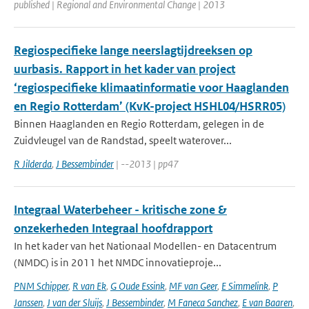
published | Regional and Environmental Change | 2013
Regiospecifieke lange neerslagtijdreeksen op
uurbasis. Rapport in het kader van project
‘regiospecifieke klimaatinformatie voor Haaglanden
en Regio Rotterdam’ (KvK-project HSHL04/HSRR05)
Binnen Haaglanden en Regio Rotterdam, gelegen in de
Zuidvleugel van de Randstad, speelt waterover...
R Jilderda
,
J Bessembinder
| --2013 | pp47
Integraal Waterbeheer - kritische zone &
onzekerheden Integraal hoofdrapport
In het kader van het Nationaal Modellen- en Datacentrum
(NMDC) is in 2011 het NMDC innovatieproje...
PNM Schipper
,
R van Ek
,
G Oude Essink
,
MF van Geer
,
E Simmelink
,
P
Janssen
,
J van der Sluijs
,
J Bessembinder
,
M Faneca Sanchez
,
E van Baaren
,