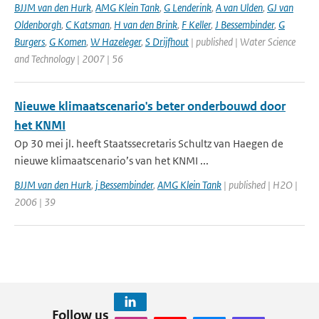
BJJM van den Hurk
,
AMG Klein Tank
,
G Lenderink
,
A van Ulden
,
GJ van
Oldenborgh
,
C Katsman
,
H van den Brink
,
F Keller
,
J Bessembinder
,
G
Burgers
,
G Komen
,
W Hazeleger
,
S Drijfhout
| published | Water Science
and Technology | 2007 | 56
Nieuwe klimaatscenario's beter onderbouwd door
het KNMI
Op 30 mei jl. heeft Staatssecretaris Schultz van Haegen de
nieuwe klimaatscenario’s van het KNMI ...
BJJM van den Hurk
,
j Bessembinder
,
AMG Klein Tank
| published | H2O |
2006 | 39
Follow us