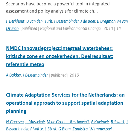
Scenarios have become a powerful tool in integrated
assessment and policy analysis for climate ch...
F Berkhout
,
B van den Hurk
,
J Bessembinder
,
J de Boer
,
B Bregman
,
M van
Drunen
| published | Regional and Environmental Change | 2014 | 14
NMDC innovatieproject:Integraal waterbeheer:
kritische zone en onzekerheden. Deelresultaat:
referentie meteo
A Bakker
,
J Bessembinder
| published | 2013
Climate Adaptation Services for the Netherlands: an
operational approach to support spatial adaptation
planning
H Goossen
,
L Masselink
,
M de Groot – Reichwein1
,
A Koekoek
,
R Swart
,
J
Bessembinder
,
F Witte
,
L Stuyt
,
G Blom-Zandstra
,
W Immerzeel
|