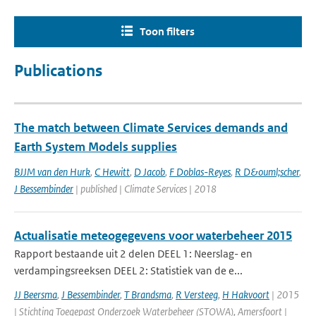
Toon filters
Publications
The match between Climate Services demands and
Earth System Models supplies
BJJM van den Hurk
,
C Hewitt
,
D Jacob
,
F Doblas-Reyes
,
R D&ouml;scher
,
J Bessembinder
| published | Climate Services | 2018
Actualisatie meteogegevens voor waterbeheer 2015
Rapport bestaande uit 2 delen DEEL 1: Neerslag- en
verdampingsreeksen DEEL 2: Statistiek van de e...
JJ Beersma
,
J Bessembinder
,
T Brandsma
,
R Versteeg
,
H Hakvoort
| 2015
| Stichting Toegepast Onderzoek Waterbeheer (STOWA), Amersfoort |