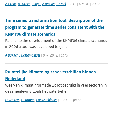
A Groot
,
JG Kroes
,
I Supit
,
A Bakker
,
JP Mol
| 2012 | NMDC | 2012
Time series transformation tool: description of the
program to generate time series consistent with the
KNMI'06 climate scenarios
Parallel to the development of the KNMI’06 climate scenarios
in 2006 a tool was developed to gene...
A Bakker
,
J Bessembinder
| 0-4-2012 | pp75
Ruimtelijke klimatologische verschillen binnen
Nederland
Weer- en klimaatinformatie wordt gebruikt in veel sectoren in
de samenleving, zoals het waterbehe...
D Wolters
,
C Homan
,
J Bessembinder
| --2011 | pp92