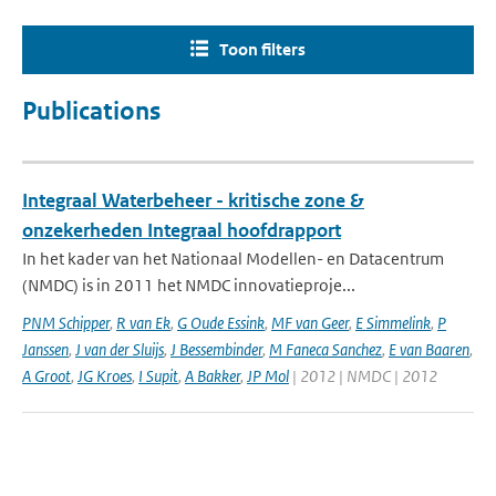
Toon filters
Publications
Integraal Waterbeheer - kritische zone &
onzekerheden Integraal hoofdrapport
In het kader van het Nationaal Modellen- en Datacentrum
(NMDC) is in 2011 het NMDC innovatieproje...
PNM Schipper
,
R van Ek
,
G Oude Essink
,
MF van Geer
,
E Simmelink
,
P
Janssen
,
J van der Sluijs
,
J Bessembinder
,
M Faneca Sanchez
,
E van Baaren
,
A Groot
,
JG Kroes
,
I Supit
,
A Bakker
,
JP Mol
| 2012 | NMDC | 2012