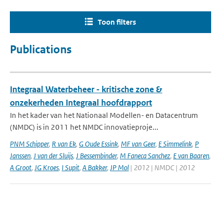
Toon filters
Publications
Integraal Waterbeheer - kritische zone &
onzekerheden Integraal hoofdrapport
In het kader van het Nationaal Modellen- en Datacentrum
(NMDC) is in 2011 het NMDC innovatieproje...
PNM Schipper
,
R van Ek
,
G Oude Essink
,
MF van Geer
,
E Simmelink
,
P
Janssen
,
J van der Sluijs
,
J Bessembinder
,
M Faneca Sanchez
,
E van Baaren
,
A Groot
,
JG Kroes
,
I Supit
,
A Bakker
,
JP Mol
| 2012 | NMDC | 2012