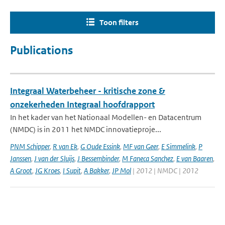
Toon filters
Publications
Integraal Waterbeheer - kritische zone &
onzekerheden Integraal hoofdrapport
In het kader van het Nationaal Modellen- en Datacentrum
(NMDC) is in 2011 het NMDC innovatieproje...
PNM Schipper
,
R van Ek
,
G Oude Essink
,
MF van Geer
,
E Simmelink
,
P
Janssen
,
J van der Sluijs
,
J Bessembinder
,
M Faneca Sanchez
,
E van Baaren
,
A Groot
,
JG Kroes
,
I Supit
,
A Bakker
,
JP Mol
| 2012 | NMDC | 2012