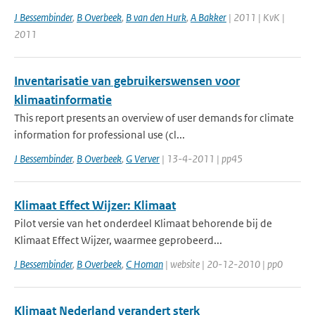
J Bessembinder
,
B Overbeek
,
B van den Hurk
,
A Bakker
| 2011 | KvK |
2011
Inventarisatie van gebruikerswensen voor
klimaatinformatie
This report presents an overview of user demands for climate
information for professional use (cl...
J Bessembinder
,
B Overbeek
,
G Verver
| 13-4-2011 | pp45
Klimaat Effect Wijzer: Klimaat
Pilot versie van het onderdeel Klimaat behorende bij de
Klimaat Effect Wijzer, waarmee geprobeerd...
J Bessembinder
,
B Overbeek
,
C Homan
| website | 20-12-2010 | pp0
Klimaat Nederland verandert sterk