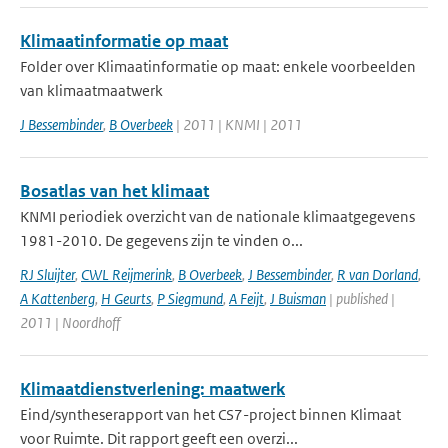
Klimaatinformatie op maat
Folder over Klimaatinformatie op maat: enkele voorbeelden
van klimaatmaatwerk
J Bessembinder
,
B Overbeek
| 2011 | KNMI | 2011
Bosatlas van het klimaat
KNMI periodiek overzicht van de nationale klimaatgegevens
1981-2010. De gegevens zijn te vinden o...
RJ Sluijter
,
CWL Reijmerink
,
B Overbeek
,
J Bessembinder
,
R van Dorland
,
A Kattenberg
,
H Geurts
,
P Siegmund
,
A Feijt
,
J Buisman
| published |
2011 | Noordhoff
Klimaatdienstverlening: maatwerk
Eind/syntheserapport van het CS7-project binnen Klimaat
voor Ruimte. Dit rapport geeft een overzi...