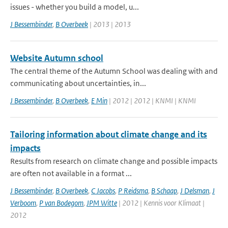
issues - whether you build a model, u...
J Bessembinder
,
B Overbeek
| 2013 | 2013
Website Autumn school
The central theme of the Autumn School was dealing with and
communicating about uncertainties, in...
J Bessembinder
,
B Overbeek
,
E Min
| 2012 | 2012 | KNMI | KNMI
Tailoring information about climate change and its
impacts
Results from research on climate change and possible impacts
are often not available in a format ...
J Bessembinder
,
B Overbeek
,
C Jacobs
,
P Reidsma
,
B Schaap
,
J Delsman
,
J
Verboom
,
P van Bodegom
,
JPM Witte
| 2012 | Kennis voor Klimaat |
2012